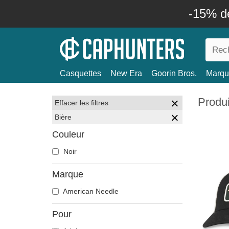
-15% d
Casquettes
New Era
Goorin Bros.
Marqu
Produi
Effacer les filtres
Bière
Couleur
Noir
Marque
American Needle
Pour