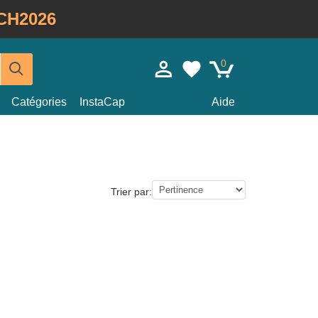
CH2026
0
Catégories
InstaCap
Aide
Trier par: