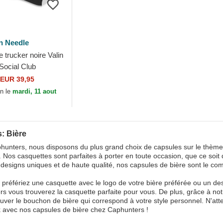
n Needle
 trucker noire Valin
Social Club
 Needle
EUR 39,95
on le
mardi, 11 aout
: Bière
unters, nous disposons du plus grand choix de capsules sur le thème 
. Nos casquettes sont parfaites à porter en toute occasion, que ce soit d
designs uniques et de haute qualité, nos capsules de bière sont le com
préfériez une casquette avec le logo de votre bière préférée ou un desig
s vous trouverez la casquette parfaite pour vous. De plus, grâce à not
ouver le bouchon de bière qui correspond à votre style personnel. N'att
k avec nos capsules de bière chez Caphunters !