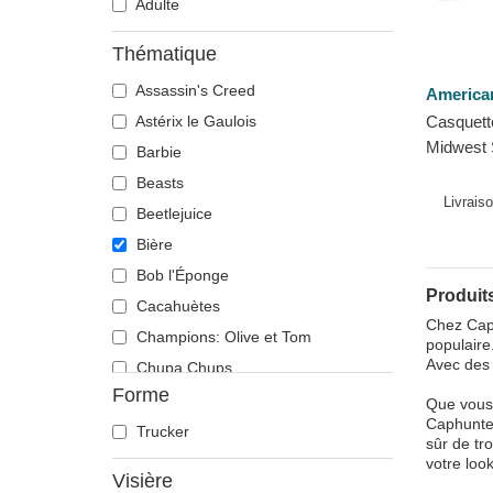
Adulte
Thématique
Assassin's Creed
America
Astérix le Gaulois
Casquette
Midwest 
Barbie
American
Beasts
Livrais
Beetlejuice
Bière
Bob l'Éponge
Produits
Cacahuètes
Chez Caph
Champions: Olive et Tom
populaire
Avec des 
Chupa Chups
Forme
Cocktails
Que vous 
Caphunter
DC Comics
Trucker
sûr de tr
Disney
votre loo
Visière
Dragon Ball