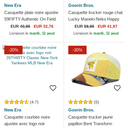
New Era
Goorin Bros.
Casquette plate noire ajustée
Casquette trucker rouge chat
59FIFTY Authentic On Field
Lucky Maneki-Neko Happy
Game Chicago White Sox
Thoughts The Farm Goorin
EUR
40,95
EUR 32,76
EUR
59,95
EUR 41,97
MLB New Era
Bros.
Livraison le
mardi, 11 aout
Livraison le
mardi, 11 aout
-20%
-30%
(4.7)
(5)
New Era
Goorin Bros.
Casquette courbée noire
Casquette trucker jaune
ajustée avec logo noir
papillon Bent Transform