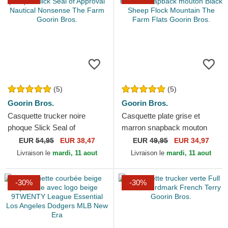
(5)
(5)
Goorin Bros.
Goorin Bros.
Casquette trucker noire
Casquette plate grise et
phoque Slick Seal of
marron snapback mouton
Approval Nautical Nonsense
Black Sheep Flock Mountain
EUR
54,95
EUR 38,47
EUR
49,95
EUR 34,97
The Farm Goorin Bros.
The Farm Flats Goorin...
Livraison le
mardi, 11 aout
Livraison le
mardi, 11 aout
-30%
-30%