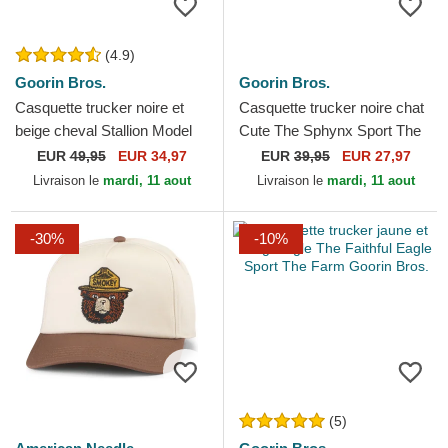
(4.9)
Goorin Bros.
Goorin Bros.
Casquette trucker noire et
Casquette trucker noire chat
beige cheval Stallion Model
Cute The Sphynx Sport The
No. 5741110N Rodeo The
Farm Goorin Bros.
EUR
49,95
EUR 34,97
EUR
39,95
EUR 27,97
Farm Goorin Bros.
Livraison le
mardi, 11 aout
Livraison le
mardi, 11 aout
-30%
-10%
(5)