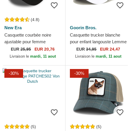
(4.8)
New Era
Goorin Bros.
Casquette courbée noire
Casquette trucker blanche
ajustable pour femme
pour enfant langouste Lemme
9FORTY Essential New York
Cook Mini The Farm Goorin
EUR
25,95
EUR 20,76
EUR
34,95
EUR 24,47
Yankees MLB New Era
Bros.
Livraison le
mardi, 11 aout
Livraison le
mardi, 11 aout
-30%
-30%
(5)
(5)