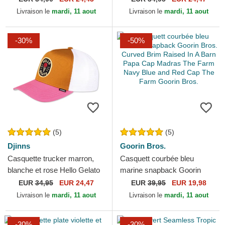
Livraison le
mardi, 11 aout
Livraison le
mardi, 11 aout
-30%
-50%
(5)
(5)
Djinns
Goorin Bros.
Casquette trucker marron,
Casquett courbée bleu
blanche et rose Hello Gelato
marine snapback Goorin
HFT Food Djinns
Bros. Curved Brim Raised In
EUR
34,95
EUR 24,47
EUR
39,95
EUR 19,98
A Barn Papa Cap Madras...
Livraison le
mardi, 11 aout
Livraison le
mardi, 11 aout
-30%
-30%