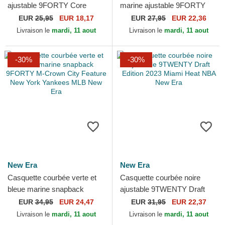
ajustable 9FORTY Core
marine ajustable 9FORTY
Saiyans FC Kings League
The League Denver Nuggets
EUR
25,95
EUR 18,17
EUR
27,95
EUR 22,36
New Era
NBA New Era
Livraison le
mardi, 11 aout
Livraison le
mardi, 11 aout
-30%
-30%
New Era
New Era
Casquette courbée verte et
Casquette courbée noire
bleue marine snapback
ajustable 9TWENTY Draft
9FORTY M-Crown City
Edition 2023 Miami Heat NBA
EUR
34,95
EUR 24,47
EUR
31,95
EUR 22,37
Feature New York Yankees
New Era
Livraison le
mardi, 11 aout
Livraison le
mardi, 11 aout
MLB...