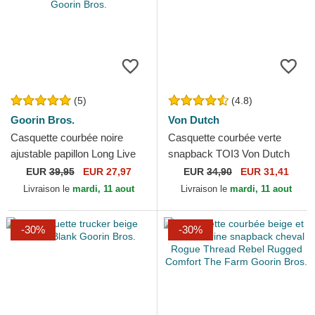
(5)
(4.8)
Goorin Bros.
Von Dutch
Casquette courbée noire
Casquette courbée verte
ajustable papillon Long Live
snapback TOI3 Von Dutch
The Queen The Farm Lady
EUR
39,95
EUR 27,97
EUR
34,90
EUR 31,41
Balls Goorin Bros.
Livraison le
mardi, 11 aout
Livraison le
mardi, 11 aout
-30%
-30%