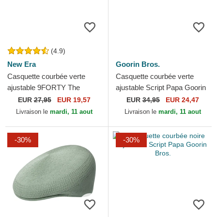
(4.9)
New Era
Goorin Bros.
Casquette courbée verte
Casquette courbée verte
ajustable 9FORTY The
ajustable Script Papa Goorin
League Boston Celtics NBA
Bros.
EUR
27,95
EUR 19,57
EUR
34,95
EUR 24,47
New Era
Livraison le
mardi, 11 aout
Livraison le
mardi, 11 aout
-30%
-30%