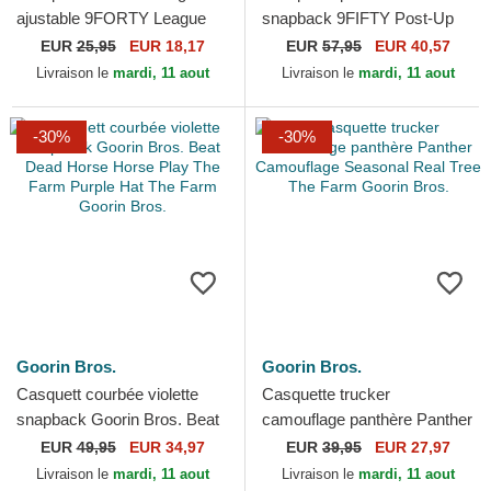
ajustable 9FORTY League
snapback 9FIFTY Post-Up
Essential Los Angeles
Pin New York Yankees MLB
EUR
25,95
EUR 18,17
EUR
57,95
EUR 40,57
Dodgers MLB New Era
New Era
Livraison le
mardi, 11 aout
Livraison le
mardi, 11 aout
-30%
-30%
Goorin Bros.
Goorin Bros.
Casquett courbée violette
Casquette trucker
snapback Goorin Bros. Beat
camouflage panthère Panther
Dead Horse Horse Play The
Camouflage Seasonal Real
EUR
49,95
EUR 34,97
EUR
39,95
EUR 27,97
Farm Purple Hat...
Tree The Farm Goorin Bros.
Livraison le
mardi, 11 aout
Livraison le
mardi, 11 aout