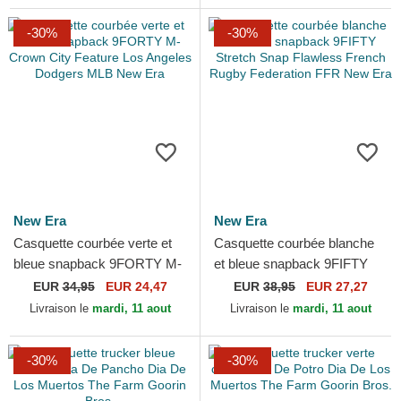
-30%
-30%
New Era
New Era
Casquette courbée verte et
Casquette courbée blanche
bleue snapback 9FORTY M-
et bleue snapback 9FIFTY
Crown City Feature Los
Stretch Snap Flawless
EUR
34,95
EUR 24,47
EUR
38,95
EUR 27,27
Angeles Dodgers MLB New...
French Rugby Federation...
Livraison le
mardi, 11 aout
Livraison le
mardi, 11 aout
-30%
-30%