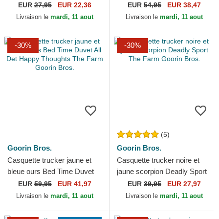
39THIRTY Classic New York
Farmigami The Farm Goorin
EUR
27,95
EUR 22,36
EUR
54,95
EUR 38,47
Yankees MLB New Era
Bros.
Livraison le
mardi, 11 aout
Livraison le
mardi, 11 aout
-30%
-30%
(5)
Goorin Bros.
Goorin Bros.
Casquette trucker jaune et
Casquette trucker noire et
bleue ours Bed Time Duvet
jaune scorpion Deadly Sport
All Det Happy Thoughts The
The Farm Goorin Bros.
EUR
59,95
EUR 41,97
EUR
39,95
EUR 27,97
Farm Goorin Bros.
Livraison le
mardi, 11 aout
Livraison le
mardi, 11 aout