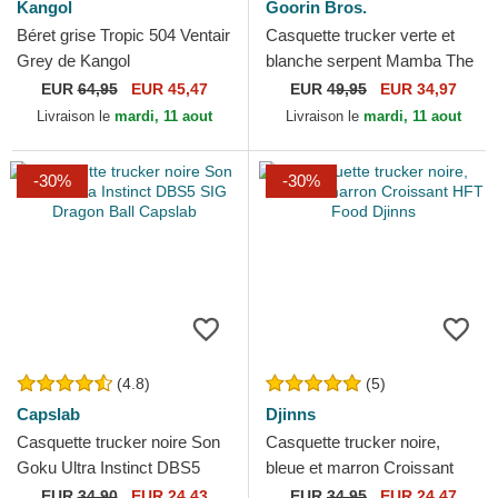
Kangol
Goorin Bros.
Béret grise Tropic 504 Ventair
Casquette trucker verte et
Grey de Kangol
blanche serpent Mamba The
Farm Premium Goorin Bros.
EUR
64,95
EUR 45,47
EUR
49,95
EUR 34,97
Livraison le
mardi, 11 aout
Livraison le
mardi, 11 aout
-30%
-30%
(4.8)
(5)
Capslab
Djinns
Casquette trucker noire Son
Casquette trucker noire,
Goku Ultra Instinct DBS5
bleue et marron Croissant
SIG Dragon Ball Capslab
HFT Food Djinns
EUR
34,90
EUR 24,43
EUR
34,95
EUR 24,47