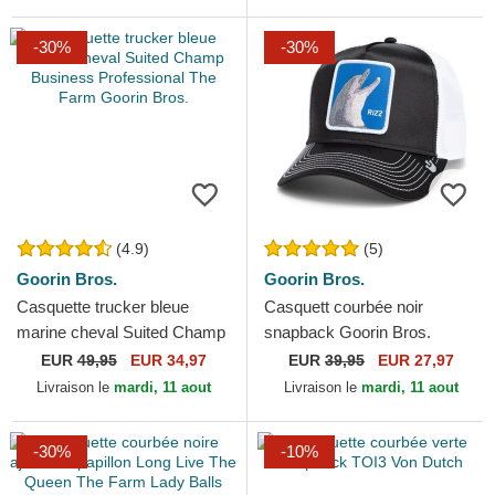
-30%
-30%
(4.9)
(5)
Goorin Bros.
Goorin Bros.
Casquette trucker bleue
Casquett courbée noir
marine cheval Suited Champ
snapback Goorin Bros.
Business Professional The
Dolphin Rizz Rizzky Bizznizz
EUR
49,95
EUR 34,97
EUR
39,95
EUR 27,97
Farm Goorin Bros.
Great Escape The Farm...
Livraison le
mardi, 11 aout
Livraison le
mardi, 11 aout
-30%
-10%