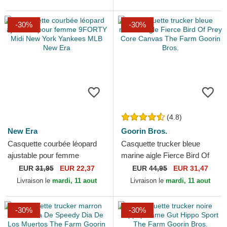
-30%
-30%
(4.8)
New Era
Goorin Bros.
Casquette courbée léopard
Casquette trucker bleue
ajustable pour femme
marine aigle Fierce Bird Of
9FORTY Midi New York
Prey Core Canvas The Farm
EUR
31,95
EUR 22,37
EUR
44,95
EUR 31,47
Yankees MLB New Era
Goorin Bros.
Livraison le
mardi, 11 aout
Livraison le
mardi, 11 aout
-30%
-30%