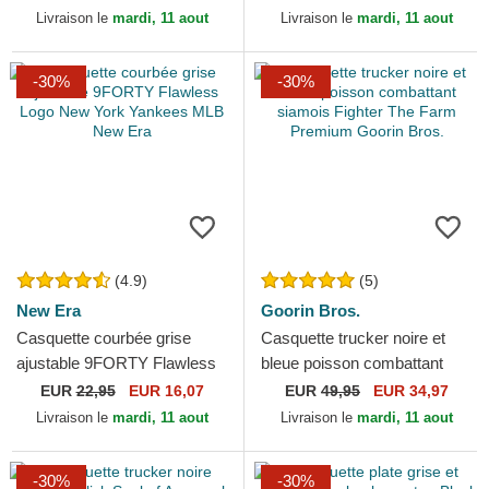
Livraison le
mardi, 11 aout
Livraison le
mardi, 11 aout
-30%
-30%
(4.9)
(5)
New Era
Goorin Bros.
Casquette courbée grise
Casquette trucker noire et
ajustable 9FORTY Flawless
bleue poisson combattant
Logo New York Yankees
siamois Fighter The Farm
EUR
22,95
EUR 16,07
EUR
49,95
EUR 34,97
MLB New Era
Premium Goorin Bros.
Livraison le
mardi, 11 aout
Livraison le
mardi, 11 aout
-30%
-30%