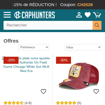
-15% de RÉDUCTION !
Coupon:
CH2026
0
Offres
-20%
-30%
(4.8)
(5)