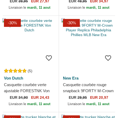
Rocker The Farm Goorin
Cloth Rugged Comfort The
EUR
39,95
EUR 27,97
EUR
49,95
EUR 34,97
Bros.
Farm Goorin Bros.
Livraison le
mardi, 11 aout
Livraison le
mardi, 11 aout
-30%
-30%
(5)
Von Dutch
New Era
Casquette courbée verte
Casquette courbée rouge
ajustable FORESTNK Von
snapback 9FORTY M-Crown
Dutch
Player Replica Philadelphia
EUR
34,90
EUR 24,43
EUR
29,95
EUR 20,97
Phillies MLB New Era
Livraison le
mardi, 11 aout
Livraison le
mardi, 11 aout