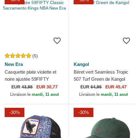
(5)
New Era
Kangol
Casquette plate violette et
Béret vert Seamless Tropic
noire ajustée 59FIFTY
507 Turf Green de Kangol
Classic Sacramento Kings
EUR
43,95
EUR 30,77
EUR
64,95
EUR 45,47
NBA New Era
Livraison le
mardi, 11 aout
Livraison le
mardi, 11 aout
-30%
-30%