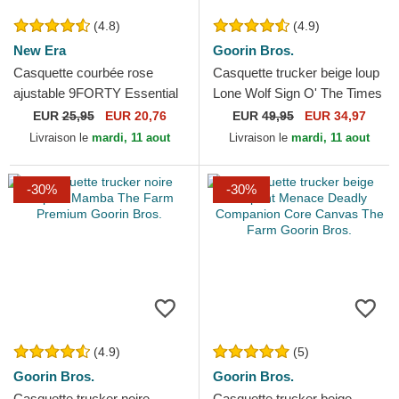
(4.8)
(4.9)
New Era
Goorin Bros.
Casquette courbée rose
Casquette trucker beige loup
ajustable 9FORTY Essential
Lone Wolf Sign O' The Times
New York Yankees MLB
The Farm Paisley Goorin
EUR
25,95
EUR 20,76
EUR
49,95
EUR 34,97
New Era
Bros.
Livraison le
mardi, 11 aout
Livraison le
mardi, 11 aout
-30%
-30%
(4.9)
(5)
Goorin Bros.
Goorin Bros.
Casquette trucker noire
Casquette trucker beige