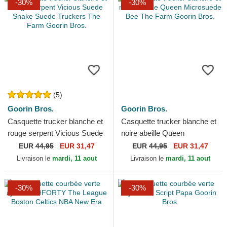
-30%
-30%
(5)
Goorin Bros.
Goorin Bros.
Casquette trucker blanche et
Casquette trucker blanche et
rouge serpent Vicious Suede
noire abeille Queen
Snake Suede Truckers The
Microsuede Bee The Farm
EUR
44,95
EUR 31,47
EUR
44,95
EUR 31,47
Farm Goorin Bros.
Goorin Bros.
Livraison le
mardi, 11 aout
Livraison le
mardi, 11 aout
-30%
-30%