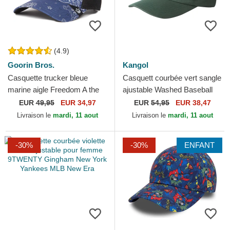
(4.9)
Goorin Bros.
Kangol
Casquette trucker bleue
Casquett courbée vert sangle
marine aigle Freedom A the
ajustable Washed Baseball
W in a D The Farm Paisley
Algae de Kangol
EUR
49,95
EUR 34,97
EUR
54,95
EUR 38,47
Goorin Bros.
Livraison le
mardi, 11 aout
Livraison le
mardi, 11 aout
-30%
-30%
ENFANT