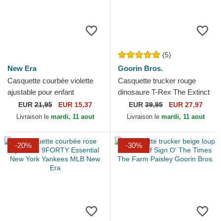
(5)
New Era
Goorin Bros.
Casquette courbée violette
Casquette trucker rouge
ajustable pour enfant
dinosaure T-Rex The Extinct
9FORTY The League Los
Skull Grit The Farm Goorin
EUR
21,95
EUR 15,37
EUR
39,95
EUR 27,97
Angeles Lakers NBA New
Bros.
Livraison le
mardi, 11 aout
Livraison le
mardi, 11 aout
Era
-20%
-30%