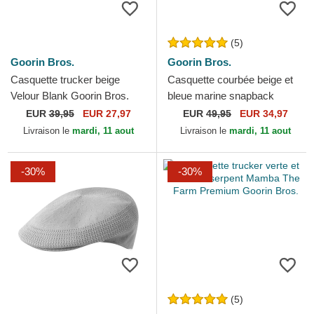
(5)
Goorin Bros.
Goorin Bros.
Casquette trucker beige
Casquette courbée beige et
Velour Blank Goorin Bros.
bleue marine snapback
cheval Rogue Thread Rebel
EUR
39,95
EUR 27,97
EUR
49,95
EUR 34,97
Rugged Comfort The...
Livraison le
mardi, 11 aout
Livraison le
mardi, 11 aout
-30%
-30%
(5)