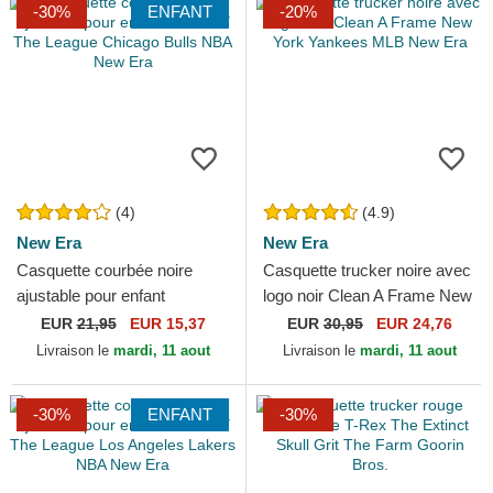
-30%
ENFANT
-20%
(4)
(4.9)
New Era
New Era
Casquette courbée noire
Casquette trucker noire avec
ajustable pour enfant
logo noir Clean A Frame New
9FORTY The League
York Yankees MLB New Era
EUR
21,95
EUR 15,37
EUR
30,95
EUR 24,76
Chicago Bulls NBA New Era
Livraison le
mardi, 11 aout
Livraison le
mardi, 11 aout
-30%
ENFANT
-30%