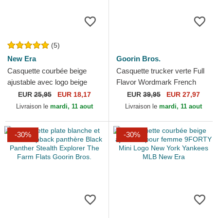
(5)
New Era
Goorin Bros.
Casquette courbée beige
Casquette trucker verte Full
ajustable avec logo beige
Flavor Wordmark French
9TWENTY League Essential
Terry Goorin Bros.
EUR
25,95
EUR 18,17
EUR
39,95
EUR 27,97
Los Angeles Dodgers...
Livraison le
mardi, 11 aout
Livraison le
mardi, 11 aout
-30%
-30%