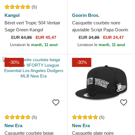
(5)
Kangol
Goorin Bros.
Béret vert Tropic 504 Ventair
Casquette courbée noire
Sage Green Kangol
ajustable Script Papa Goorin
Bros.
EUR
64,95
EUR 45,47
EUR
34,95
EUR 24,47
Livraison le
mardi, 11 aout
Livraison le
mardi, 11 aout
-30%
-30%
(5)
(5)
New Era
New Era
Casquette courbée beige
Casquette plate noire