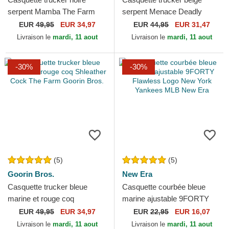
serpent Mamba The Farm
serpent Menace Deadly
Premium Goorin Bros.
Companion Core Canvas
EUR
49,95
EUR 34,97
EUR
44,95
EUR 31,47
The Farm Goorin Bros.
Livraison le
mardi, 11 aout
Livraison le
mardi, 11 aout
-30%
-30%
(5)
(5)
Goorin Bros.
New Era
Casquette trucker bleue
Casquette courbée bleue
marine et rouge coq
marine ajustable 9FORTY
Shleather Cock The Farm
Flawless Logo New York
EUR
49,95
EUR 34,97
EUR
22,95
EUR 16,07
Goorin Bros.
Yankees MLB New Era
Livraison le
mardi, 11 aout
Livraison le
mardi, 11 aout