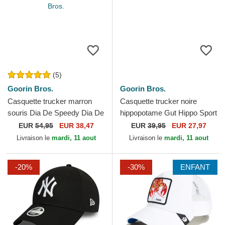
(5)
Goorin Bros.
Goorin Bros.
Casquette trucker marron
Casquette trucker noire
souris Dia De Speedy Dia De
hippopotame Gut Hippo Sport
Los Muertos The Farm
The Farm Goorin Bros.
EUR
54,95
EUR 38,47
EUR
39,95
EUR 27,97
Goorin Bros.
Livraison le
mardi, 11 aout
Livraison le
mardi, 11 aout
-20%
-30%
ENFANT