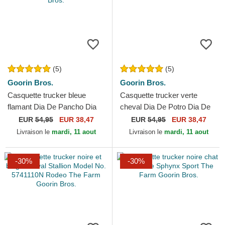
(5)
(5)
Goorin Bros.
Goorin Bros.
Casquette trucker bleue
Casquette trucker verte
flamant Dia De Pancho Dia
cheval Dia De Potro Dia De
De Los Muertos The Farm
Los Muertos The Farm
EUR
54,95
EUR 38,47
EUR
54,95
EUR 38,47
Goorin Bros.
Goorin Bros.
Livraison le
mardi, 11 aout
Livraison le
mardi, 11 aout
-30%
-30%