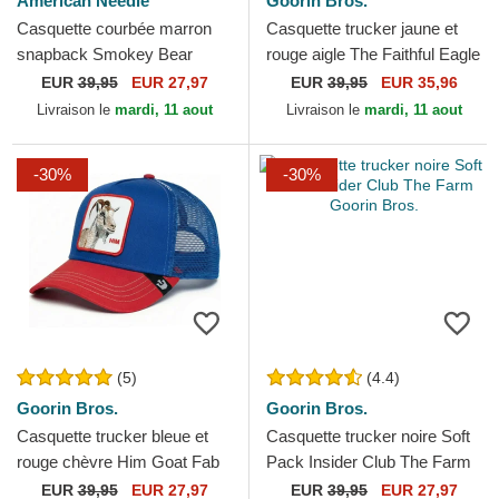
American Needle
Goorin Bros.
Casquette courbée marron
Casquette trucker jaune et
snapback Smokey Bear
rouge aigle The Faithful Eagle
Roscoe American Needle
Sport The Farm Goorin Bros.
EUR
39,95
EUR 27,97
EUR
39,95
EUR 35,96
Livraison le
mardi, 11 aout
Livraison le
mardi, 11 aout
-30%
-30%
(5)
(4.4)
Goorin Bros.
Goorin Bros.
Casquette trucker bleue et
Casquette trucker noire Soft
rouge chèvre Him Goat Fab
Pack Insider Club The Farm
Farm Goorin Bros.
Goorin Bros.
EUR
39,95
EUR 27,97
EUR
39,95
EUR 27,97