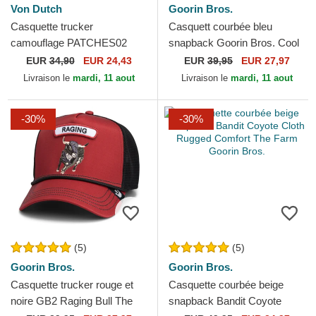
Von Dutch
Goorin Bros.
Casquette trucker
Casquett courbée bleu
camouflage PATCHES02
snapback Goorin Bros. Cool
Von Dutch
Cat Luxury Moon The Farm
EUR
34,90
EUR 24,43
EUR
39,95
EUR 27,97
Blue Hat The Farm...
Livraison le
mardi, 11 aout
Livraison le
mardi, 11 aout
-30%
-30%
(5)
(5)
Goorin Bros.
Goorin Bros.
Casquette trucker rouge et
Casquette courbée beige
noire GB2 Raging Bull The
snapback Bandit Coyote