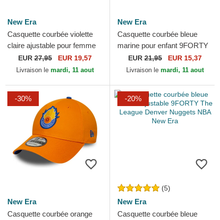
New Era
New Era
Casquette courbée violette
Casquette courbée bleue
claire ajustable pour femme
marine pour enfant 9FORTY
9TWENTY Gingham New
All Over Print Superman DC
EUR
27,95
EUR 19,57
EUR
21,95
EUR 15,37
York Yankees MLB New Era
Comics New Era
Livraison le
mardi, 11 aout
Livraison le
mardi, 11 aout
-30%
-20%
(5)
New Era
New Era
Casquette courbée orange
Casquette courbée bleue