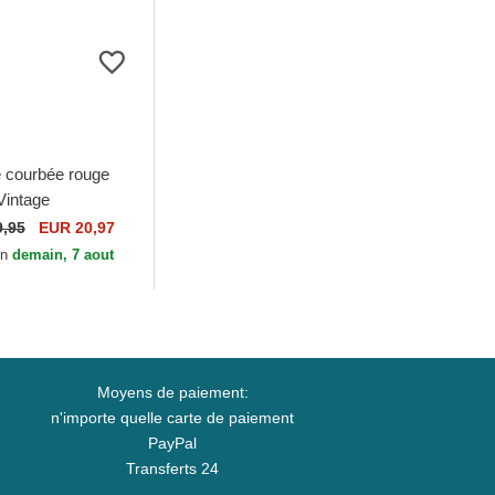
 courbée rouge
Vintage
y Optic Pitch
9,95
EUR 20,97
on
demain, 7 aout
Moyens de paiement:
n'importe quelle carte de paiement
PayPal
Transferts 24