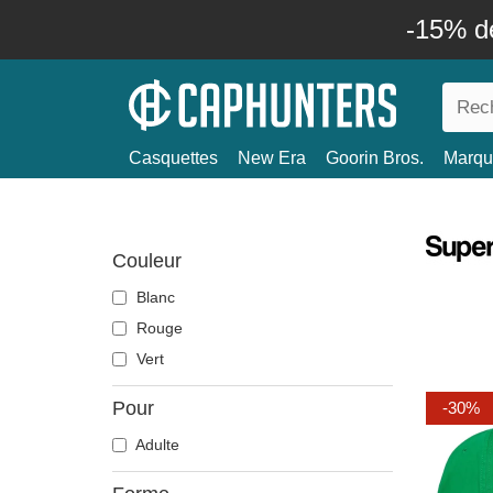
-15% d
Casquettes
New Era
Goorin Bros.
Marqu
Couleur
Blanc
Rouge
Vert
Pour
-30%
Adulte