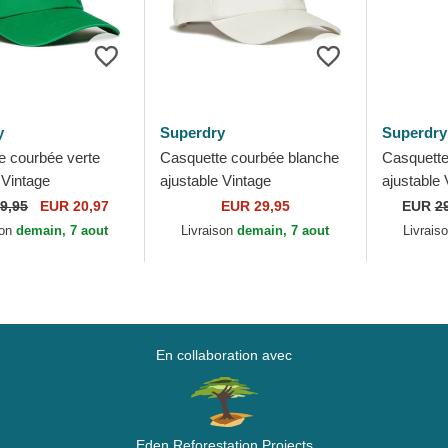
y
Superdry
Superdry
e courbée verte
Casquette courbée blanche
Casquette
 Vintage
ajustable Vintage
ajustable 
red Drop Kick
Embroidered White Superdry
Embroider
9,95
EUR 20,97
EUR 29,95
EUR
2
perdry
Superdry
son
demain, 7 aout
Livraison
demain, 7 aout
Livrais
En collaboration avec
Eden Reforestation Projects