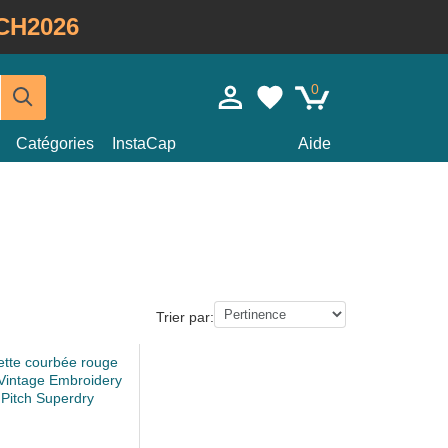
CH2026
0
Catégories
InstaCap
Aide
Trier par: