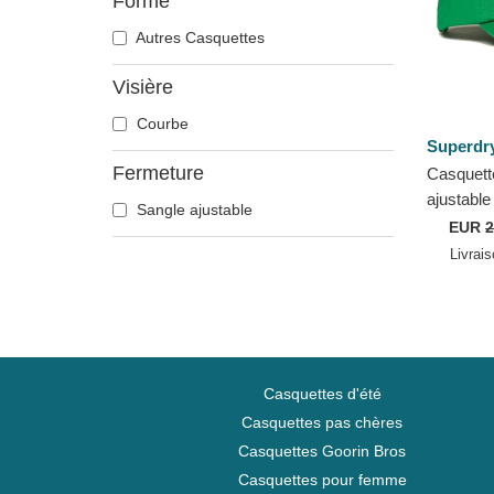
Forme
Autres Casquettes
Visière
Courbe
Superdr
Fermeture
Casquett
ajustable
Sangle ajustable
Embroide
EUR
2
Green Su
Livrai
Casquettes d'été
Casquettes pas chères
Casquettes Goorin Bros
Casquettes pour femme