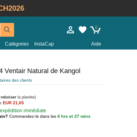
CH2026
0
Catégories
InstaCap
Aide
4 Ventair Natural de Kangol
ires des clients
à
reboiser
la planète)
e
EUR 21,65
r expédition immédiate
main?
Commandez-le dans les
6 hrs et 27 mins