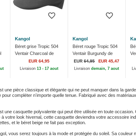
Kangol
Kangol
Ka
Béret grise Tropic 504
Béret rouge Tropic 504
Bé
l
Ventair Charcoal de
Ventair Burgundy de
Ve
Kangol
Kangol
Ka
EUR 64,95
EUR
64,95
EUR 45,47
ut
Livraison
13 - 17 aout
Livraison
demain, 7 aout
Li
est une pièce classique et élégante qui ne peut manquer dans la garde
ite pour compléter n'importe quelle tenue. Fabriqué avec des matériau
t une casquette polyvalente qui peut être utilisée en toute occasion. 
 à votre look hivernal, cette casquette deviendra votre accessoire 
tes, et le béret beige ne fait pas exception.
gol, vous serez toujours à la mode et protégée du soleil. Sa couleur n