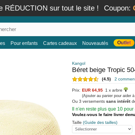
e RÉDUCTION sur tout le site !
Coupon:
Outlet
es
Pour enfants
Cartes cadeaux
Nouveautés
Kangol
Béret beige Tropic 50
(4.5)
2 commenta
Prix:
EUR 64,95
1 x arbre
(Ajouter au panier pour aider 
Ou 3 versements
sans intérêt
d
Il n'en reste plus que 10 pou
Voulez-vous le faire livrer de
Taille
(Guide des tailles)