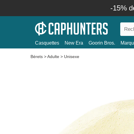
-15% d
Casquettes
New Era
Goorin Bros.
Marqu
Bérets
>
Adulte
>
Unisexe