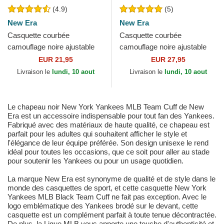
(4.9)
(5)
New Era
New Era
Casquette courbée
Casquette courbée
camouflage noire ajustable
camouflage noire ajustable
pour enfant avec logo noir
avec logo noir 9FORTY
EUR 21,95
EUR 27,95
9FORTY League Essential...
League Essential New York...
Livraison le
lundi, 10 aout
Livraison le
lundi, 10 aout
Le chapeau noir New York Yankees MLB Team Cuff de New
Era est un accessoire indispensable pour tout fan des Yankees.
Fabriqué avec des matériaux de haute qualité, ce chapeau est
parfait pour les adultes qui souhaitent afficher le style et
l'élégance de leur équipe préférée. Son design unisexe le rend
idéal pour toutes les occasions, que ce soit pour aller au stade
pour soutenir les Yankees ou pour un usage quotidien.
La marque New Era est synonyme de qualité et de style dans le
monde des casquettes de sport, et cette casquette New York
Yankees MLB Black Team Cuff ne fait pas exception. Avec le
logo emblématique des Yankees brodé sur le devant, cette
casquette est un complément parfait à toute tenue décontractée.
De plus, la Ligue MLB vous apporte une touche d'authenticité et