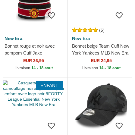
(5)
New Era
New Era
Bonnet rouge et noir avec
Bonnet beige Team Cuff New
pompom Cuff Jake
York Yankees MLB New Era
Manchester United Football
EUR 36,95
EUR 24,95
Club Premier League New
Livraison
14 - 18 aout
Livraison
14 - 18 aout
Era
ENFANT