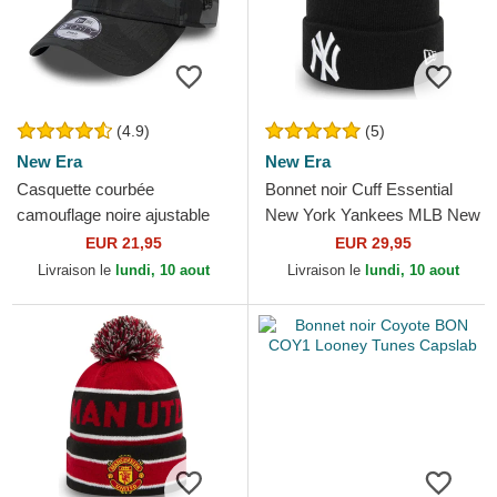
(4.9)
(5)
New Era
New Era
Casquette courbée
Bonnet noir Cuff Essential
camouflage noire ajustable
New York Yankees MLB New
pour enfant avec logo noir
Era
EUR 21,95
EUR 29,95
9FORTY League Essential...
Livraison le
lundi, 10 aout
Livraison le
lundi, 10 aout