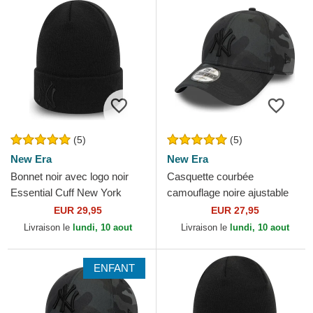
(5)
(5)
New Era
New Era
Bonnet noir avec logo noir
Casquette courbée
Essential Cuff New York
camouflage noire ajustable
Yankees MLB New Era
avec logo noir 9FORTY
EUR 29,95
EUR 27,95
League Essential New York...
Livraison le
lundi, 10 aout
Livraison le
lundi, 10 aout
ENFANT