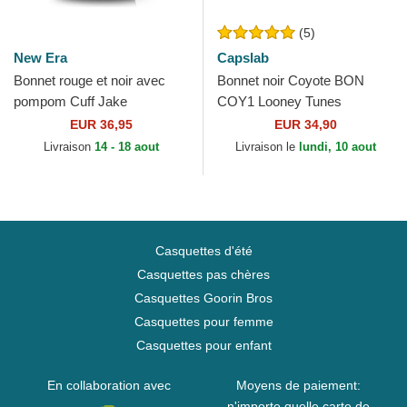
(5)
New Era
Capslab
Bonnet rouge et noir avec
Bonnet noir Coyote BON
pompom Cuff Jake
COY1 Looney Tunes
Manchester United Football
Capslab
EUR 36,95
EUR 34,90
Club Premier League New
Livraison
14 - 18 aout
Livraison le
lundi, 10 aout
Era
Casquettes d'été
Casquettes pas chères
Casquettes Goorin Bros
Casquettes pour femme
Casquettes pour enfant
En collaboration avec
Moyens de paiement:
n'importe quelle carte de