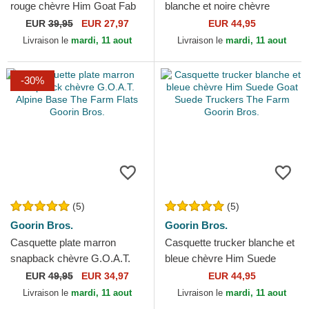
rouge chèvre Him Goat Fab
blanche et noire chèvre
Farm Goorin Bros.
GOAT MV Butter The Farm
EUR
39,95
EUR 27,97
EUR 44,95
MVP Goorin Bros.
Livraison le
mardi, 11 aout
Livraison le
mardi, 11 aout
-30%
(5)
(5)
Goorin Bros.
Goorin Bros.
Casquette plate marron
Casquette trucker blanche et
snapback chèvre G.O.A.T.
bleue chèvre Him Suede
Alpine Base The Farm Flats
Goat Suede Truckers The
EUR
49,95
EUR 34,97
EUR 44,95
Goorin Bros.
Farm Goorin Bros.
Livraison le
mardi, 11 aout
Livraison le
mardi, 11 aout