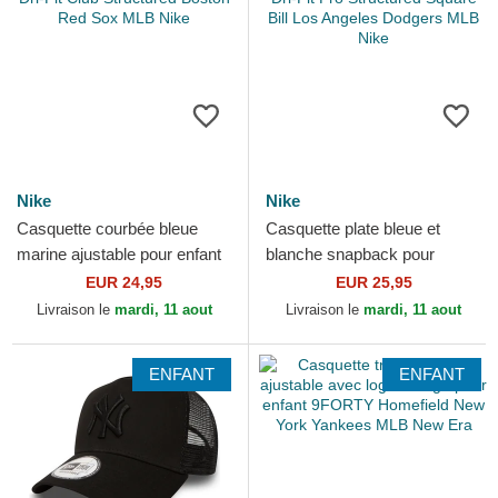
Nike
Nike
Casquette courbée bleue
Casquette plate bleue et
marine ajustable pour enfant
blanche snapback pour
Dri-Fit Club Structured
enfant Dri-Fit Pro Structured
EUR 24,95
EUR 25,95
Boston Red Sox MLB Nike
Square Bill Los...
Livraison le
mardi, 11 aout
Livraison le
mardi, 11 aout
ENFANT
ENFANT