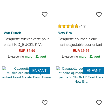
(4.9)
Von Dutch
New Era
Casquette trucker verte pour
Casquette courbée bleue
enfant KID_BUCKL K Von
marine ajustable pour enfant
Dutch
9FORTY Essential New York
EUR 34,90
EUR 19,95
Yankees MLB New Era
Livraison le
mardi, 11 aout
Livraison le
mardi, 11 aout
ENFANT
ENFANT