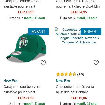
Casquette courbée rose
Casquette trucker marron
ajustable pour enfant
pour enfant chèvre Goat Mini
9FORTY League Essential
The Farm Goorin Bros.
EUR 19,95
EUR 34,95
New York Yankees MLB
Livraison le
mardi, 11 aout
Livraison le
mardi, 11 aout
New Era
ENFANT
ENFANT
(4.9)
New Era
New Era
Casquette courbée verte
Casquette courbée verte
ajustable pour enfant
ajustable pour enfant
9FORTY The League Boston
9FORTY League Essential
EUR 21,95
EUR 19,95
Celtics NBA New Era
New York Yankees MLB New
Livraison le
mardi, 11 aout
Livraison le
mardi, 11 aout