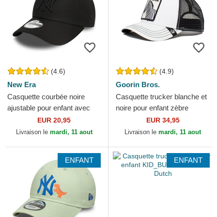
(4.6)
(4.9)
New Era
Goorin Bros.
Casquette courbée noire
Casquette trucker blanche et
ajustable pour enfant avec
noire pour enfant zèbre
logo noir 9FORTY League
Extreme Little Stripe The
EUR 20,95
EUR 34,95
Essential New York...
Farm Goorin Bros.
Livraison le
mardi, 11 aout
Livraison le
mardi, 11 aout
ENFANT
ENFANT