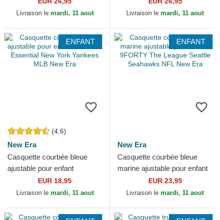
EUR 26,95
EUR 26,95
Djinns
Livraison le
mardi, 11 aout
Livraison le
mardi, 11 aout
ENFANT
ENFANT
(4.6)
New Era
New Era
Casquette courbée bleue
Casquette courbée bleue
ajustable pour enfant
marine ajustable pour enfant
9FORTY Essential New York
9FORTY The League Seattle
EUR 18,95
EUR 23,95
Yankees MLB New Era
Seahawks NFL New Era
Livraison le
mardi, 11 aout
Livraison le
mardi, 11 aout