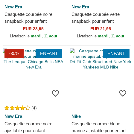
New Era
New Era
Casquette courbée noire
Casquette courbée verte
snapback pour enfant
snapback pour enfant
9FORTY Wordmark
9FORTY Dino Face New Era
EUR 23,95
EUR 21,95
Hogwarts Harry Potter New
Livraison le
mardi, 11 aout
Livraison le
mardi, 11 aout
Era
-30%
ENFANT
ENFANT
(4)
New Era
Nike
Casquette courbée noire
Casquette courbée bleue
ajustable pour enfant
marine ajustable pour enfant