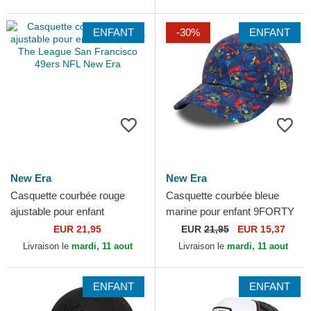
Era
ENFANT
-30%
ENFANT
New Era
New Era
Casquette courbée rouge
Casquette courbée bleue
ajustable pour enfant
marine pour enfant 9FORTY
9FORTY The League San
All Over Print Superman DC
EUR 21,95
EUR
21,95
EUR 15,37
Francisco 49ers NFL New
Comics New Era
Livraison le
mardi, 11 aout
Livraison le
mardi, 11 aout
Era
ENFANT
ENFANT