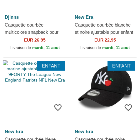
Djinns
New Era
Casquette courbée
Casquette courbée blanche
multicolore snapback pour
et noire ajustable pour enfant
enfant Food Gelato Basic
pequeño 9FORTY Cord Ears
EUR 26,95
EUR 22,95
Djinns
New Era
Livraison le
mardi, 11 aout
Livraison le
mardi, 11 aout
ENFANT
ENFANT
New Era
New Era
Casquette courbée bleue
Casquette courbée noire