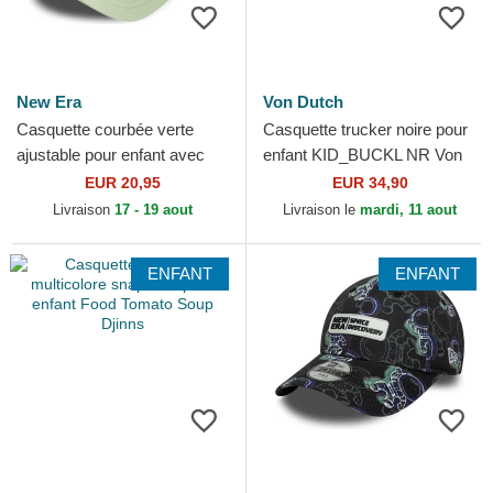
New Era
Von Dutch
Casquette courbée verte
Casquette trucker noire pour
ajustable pour enfant avec
enfant KID_BUCKL NR Von
logo bleu 9FORTY Dino Icon
Dutch
EUR 20,95
EUR 34,90
New York Yankees...
Livraison
17 - 19 aout
Livraison le
mardi, 11 aout
ENFANT
ENFANT