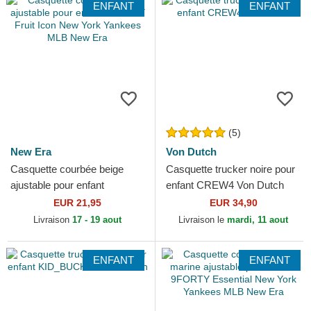
ENFANT
ENFANT
(5)
New Era
Von Dutch
Casquette courbée beige
Casquette trucker noire pour
ajustable pour enfant
enfant CREW4 Von Dutch
9FORTY Fruit Icon New York
EUR 21,95
EUR 34,90
Yankees MLB New Era
Livraison
17 - 19 aout
Livraison le
mardi, 11 aout
ENFANT
ENFANT