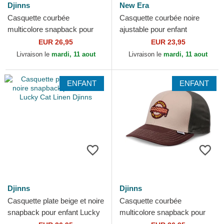
Djinns
New Era
Casquette courbée
Casquette courbée noire
multicolore snapback pour
ajustable pour enfant
enfant Food Tomato Soup
9FORTY Space All Over
EUR 26,95
EUR 23,95
Djinns
Print New Era
Livraison le
mardi, 11 aout
Livraison le
mardi, 11 aout
ENFANT
ENFANT
Djinns
Djinns
Casquette plate beige et noire
Casquette courbée
snapback pour enfant Lucky
multicolore snapback pour
Cat Linen Djinns
enfant Food Bacon Basic