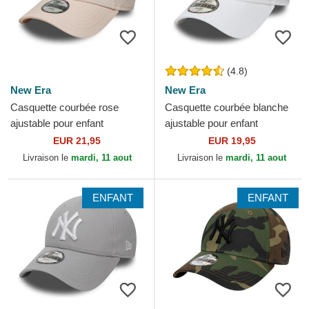
(4.8)
New Era
New Era
Casquette courbée rose
Casquette courbée blanche
ajustable pour enfant
ajustable pour enfant
9FORTY Food Icon Cupcake
9FORTY League Essential
EUR 21,95
EUR 19,95
New York Yankees MLB
New York Yankees MLB New
Livraison le
mardi, 11 aout
Livraison le
mardi, 11 aout
New Era
Era
ENFANT
ENFANT