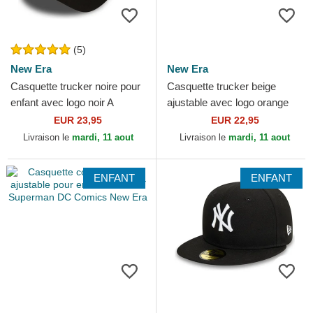
(5)
New Era
New Era
Casquette trucker noire pour
Casquette trucker beige
enfant avec logo noir A
ajustable avec logo orange
Frame Clean New York
pour enfant 9FORTY
EUR 23,95
EUR 22,95
Yankees MLB New Era
Homefield New York
Livraison le
mardi, 11 aout
Livraison le
mardi, 11 aout
Yankees...
ENFANT
ENFANT