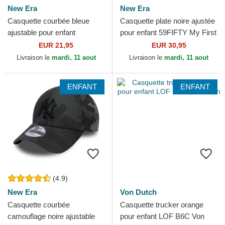
New Era
New Era
Casquette courbée bleue
Casquette plate noire ajustée
ajustable pour enfant
pour enfant 59FIFTY My First
9FORTY Superman DC
New York Yankees MLB New
EUR 21,95
EUR 30,95
Comics New Era
Era
Livraison le
mardi, 11 aout
Livraison le
mardi, 11 aout
ENFANT
ENFANT
(4.9)
New Era
Von Dutch
Casquette courbée
Casquette trucker orange
camouflage noire ajustable
pour enfant LOF B6C Von