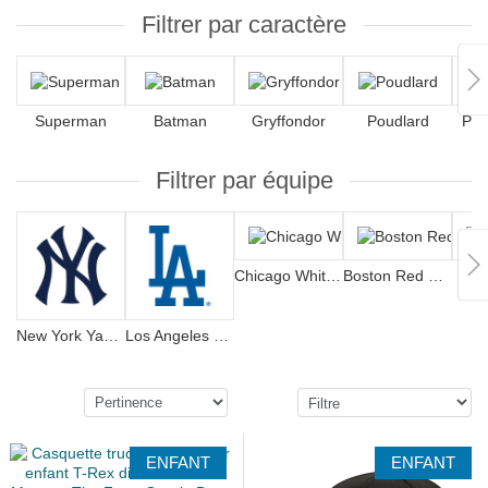
Filtrer par caractère
Superman
Batman
Gryffondor
Poudlard
Patr
Filtrer par équipe
Chicago White Sox
Boston Red Sox
Chi
New York Yankees
Los Angeles Dodgers
ENFANT
ENFANT