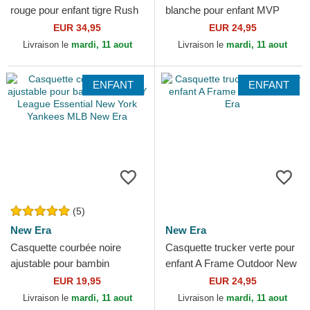
rouge pour enfant tigre Rush
blanche pour enfant MVP
Wild The Farm Goorin Bros.
Branson Los Angeles
EUR 34,95
EUR 24,95
Dodgers MLB 47 Brand
Livraison le
mardi, 11 aout
Livraison le
mardi, 11 aout
ENFANT
ENFANT
(5)
New Era
New Era
Casquette courbée noire
Casquette trucker verte pour
ajustable pour bambin
enfant A Frame Outdoor New
9FORTY League Essential
Era
EUR 19,95
EUR 24,95
New York Yankees MLB
Livraison le
mardi, 11 aout
Livraison le
mardi, 11 aout