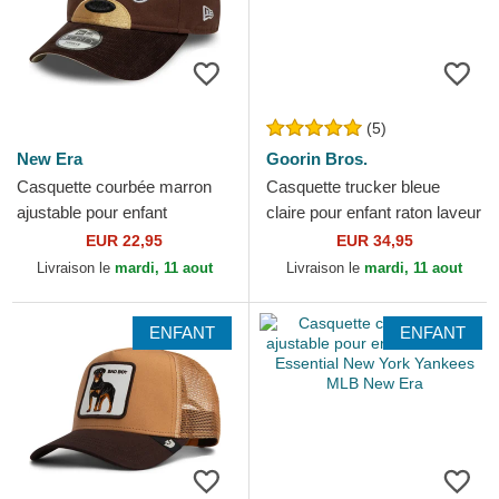
(5)
New Era
Goorin Bros.
Casquette courbée marron
Casquette trucker bleue
ajustable pour enfant
claire pour enfant raton laveur
pequeño 9FORTY Cord Ears
Rascal Raccoon Mini The
EUR 22,95
EUR 34,95
New Era
Farm Goorin Bros.
Livraison le
mardi, 11 aout
Livraison le
mardi, 11 aout
ENFANT
ENFANT