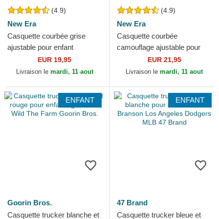
(4.9)
(4.9)
New Era
New Era
Casquette courbée grise
Casquette courbée
ajustable pour enfant
camouflage ajustable pour
9FORTY Essential New York
enfant 9FORTY League
EUR 19,95
EUR 21,95
Yankees MLB New Era
Essential New York Yankees
Livraison le
mardi, 11 aout
Livraison le
mardi, 11 aout
MLB...
ENFANT
ENFANT
Goorin Bros.
47 Brand
Casquette trucker blanche et
Casquette trucker bleue et