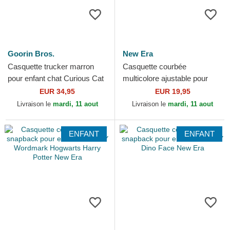
Goorin Bros.
New Era
Casquette trucker marron
Casquette courbée
pour enfant chat Curious Cat
multicolore ajustable pour
Mini The Farm Goorin Bros.
enfant 9FORTY Colourblock
EUR 34,95
EUR 19,95
New York Yankees MLB New
Livraison le
mardi, 11 aout
Livraison le
mardi, 11 aout
Era
ENFANT
ENFANT