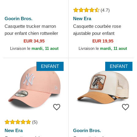
(4.7)
Goorin Bros.
New Era
Casquette trucker marron
Casquette courbée rose
pour enfant chien rottweiler
ajustable pour enfant
Bad Boy Mini The Farm
9FORTY Essential New York
EUR 34,95
EUR 19,95
Goorin Bros.
Yankees MLB New Era
Livraison le
mardi, 11 aout
Livraison le
mardi, 11 aout
ENFANT
ENFANT
(5)
New Era
Goorin Bros.