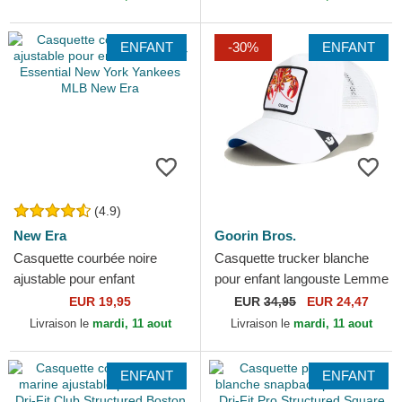
Era
ENFANT
-30%
ENFANT
(4.9)
New Era
Goorin Bros.
Casquette courbée noire
Casquette trucker blanche
ajustable pour enfant
pour enfant langouste Lemme
9FORTY Essential New York
Cook Mini The Farm Goorin
EUR 19,95
EUR
34,95
EUR 24,47
Yankees MLB New Era
Bros.
Livraison le
mardi, 11 aout
Livraison le
mardi, 11 aout
ENFANT
ENFANT