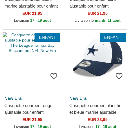
marine ajustable pour enfant
ajustable pour enfant
9FORTY The League New
9FORTY Fruit Icon New York
EUR 21,95
EUR 21,95
England Patriots NFL...
Yankees MLB New Era
Livraison
17 - 19 aout
Livraison le
mardi, 11 aout
ENFANT
ENFANT
New Era
New Era
Casquette courbée rouge
Casquette courbée blanche
ajustable pour enfant
et bleue marine ajustable
9FORTY The League Tampa
pour enfant 9FORTY The
EUR 21,95
EUR 23,95
Bay Buccaneers NFL New
League Dallas Cowboys...
Livraison
17 - 19 aout
Livraison
17 - 19 aout