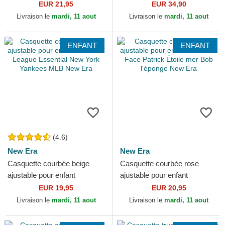
pour enfant avec logo noir
Dutch
EUR 21,95
EUR 34,90
9FORTY League Essential...
Livraison le
mardi, 11 aout
Livraison le
mardi, 11 aout
ENFANT
ENFANT
(4.6)
New Era
New Era
Casquette courbée beige
Casquette courbée rose
ajustable pour enfant
ajustable pour enfant
9FORTY League Essential
9FORTY Face Patrick Étoile
EUR 19,95
EUR 20,95
New York Yankees MLB
mer Bob l'éponge New Era
Livraison le
mardi, 11 aout
Livraison le
mardi, 11 aout
New Era