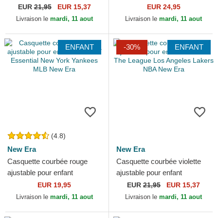
9FORTY The League
Dri-Fit Club Structured New
EUR
21,95
EUR 15,37
EUR 24,95
Chicago Bulls NBA New Era
York Yankees MLB...
Livraison le
mardi, 11 aout
Livraison le
mardi, 11 aout
ENFANT
-30%
ENFANT
(4.8)
New Era
New Era
Casquette courbée rouge
Casquette courbée violette
ajustable pour enfant
ajustable pour enfant
9FORTY Essential New York
9FORTY The League Los
EUR 19,95
EUR
21,95
EUR 15,37
Yankees MLB New Era
Angeles Lakers NBA New
Livraison le
mardi, 11 aout
Livraison le
mardi, 11 aout
Era