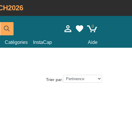
CH2026
0
Catégories
InstaCap
Aide
Trier par: