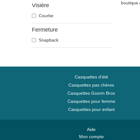
boutique 
Crabe
Visière
Crâne
Courbe
Crocodile
Fermeture
Dauphin
Doberman
Snapback
Dragon
Écureuil
Flamant
Fourmi
Casquettes d'été
Guépard
Casquettes pas chères
Hibou
Casquettes Goorin Bros
Hippopotame
Casquettes pour femme
Labrador retriever
Casquettes pour enfant
Langouste
Lézard
Aide
Libellule
Mon compte