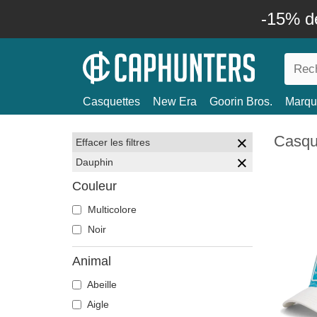
-15% d
Casquettes
New Era
Goorin Bros.
Marqu
Casqu
Effacer les filtres
Dauphin
Couleur
Multicolore
Noir
Animal
Abeille
Aigle