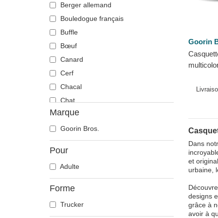
Berger allemand
Bouledogue français
Buffle
Goorin B
Bœuf
Casquett
Canard
multicolo
Cerf
Dolphin 
Chacal
Farm Goo
Livrais
Chat
Marque
Cheval
Chèvre
Goorin Bros.
Casquet
Chien
Dans notr
Pour
incroyabl
Chihuahua
et origin
Adulte
Colombe
urbaine, l
Coq
Forme
Découvrez
Corbeau
designs e
Trucker
grâce à n
Coyote
avoir à q