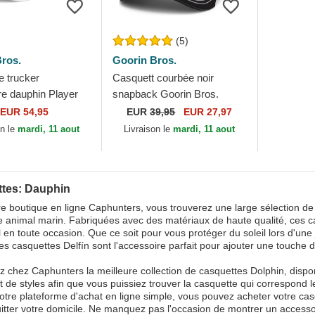
(5)
ros.
Goorin Bros.
e trucker
Casquett courbée noir
re dauphin Player
snapback Goorin Bros.
In The Element The
Dolphin Rizz Rizzky
EUR 54,95
EUR
39,95
EUR 27,97
rin Bros.
Bizznizz Great Escape The
on le
mardi, 11 aout
Livraison le
mardi, 11 aout
Farm...
tes: Dauphin
e boutique en ligne Caphunters, vous trouverez une large sélection d
e animal marin. Fabriquées avec des matériaux de haute qualité, ces ca
al en toute occasion. Que ce soit pour vous protéger du soleil lors d'un
es casquettes Delfín sont l'accessoire parfait pour ajouter une touche de
 chez Caphunters la meilleure collection de casquettes Dolphin, dispo
t de styles afin que vous puissiez trouver la casquette qui correspond l
otre plateforme d'achat en ligne simple, vous pouvez acheter votre cas
uitter votre domicile. Ne manquez pas l'occasion de montrer un accessoi