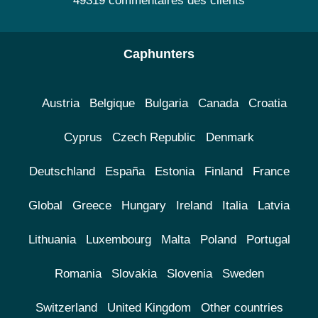
49319 commentaires des clients
Caphunters
Austria
Belgique
Bulgaria
Canada
Croatia
Cyprus
Czech Republic
Denmark
Deutschland
España
Estonia
Finland
France
Global
Greece
Hungary
Ireland
Italia
Latvia
Lithuania
Luxembourg
Malta
Poland
Portugal
Romania
Slovakia
Slovenia
Sweden
Switzerland
United Kingdom
Other countries