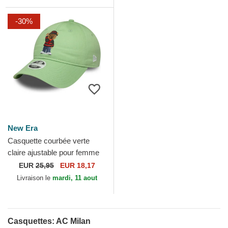
-30%
New Era
Casquette courbée verte
claire ajustable pour femme
9TWENTY Bear AC Milan
EUR
25,95
EUR 18,17
Serie A New Era
Livraison le
mardi, 11 aout
Casquettes: AC Milan