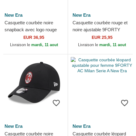
New Era
New Era
Casquette courbée noire
Casquette courbée rouge et
snapback avec logo rouge
noire ajustable 9FORTY
9SEVENTY Stretch Snap
Contrast AC Milan Serie A
EUR 36,95
EUR 25,95
FW Poly AC Milan Serie A...
New Era
Livraison le
mardi, 11 aout
Livraison le
mardi, 11 aout
New Era
New Era
Casquette courbée noire
Casquette courbée léopard