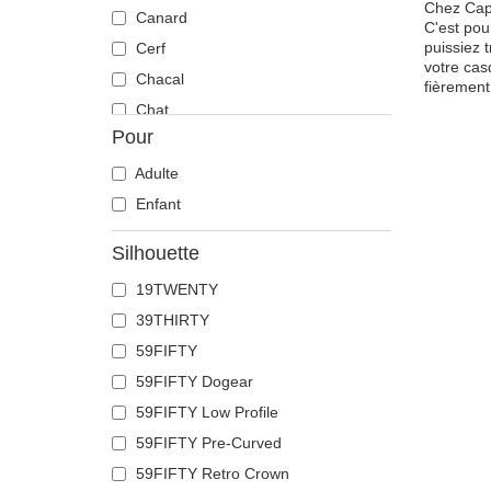
Chez Caph
Canard
C'est pou
puissiez 
Cerf
votre cas
Chacal
fièrement
Chat
Pour
Cheval
Chèvre
Adulte
Chien
Enfant
Chihuahua
Silhouette
Colombe
19TWENTY
Coq
39THIRTY
Corbeau
59FIFTY
Coyote
59FIFTY Dogear
Crabe
59FIFTY Low Profile
Crâne
59FIFTY Pre-Curved
Crocodile
59FIFTY Retro Crown
Dauphin