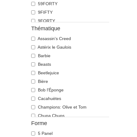
59FORTY
Doberman
9FIFTY
Dragon
9FORTY
Écureuil
Thématique
9FORTY APEX
Flamant
9FORTY M-Crown
Assassin's Creed
Fourmi
9SEVENTY
Astérix le Gaulois
Guépard
9TWENTY
Barbie
Hibou
A Frame
Beasts
Hippopotame
Casual Classic
Beetlejuice
Labrador retriever
E Frame
Bière
Langouste
Open Back
Bob l'Éponge
Lézard
Runner
Cacahuètes
Libellule
The 90s
Champions: Olive et Tom
Licorne
The Ball
Chupa Chups
Lion
Forme
The Retro
Cocktails
Lionne
The Snap
DC Comics
Loup
5 Panel