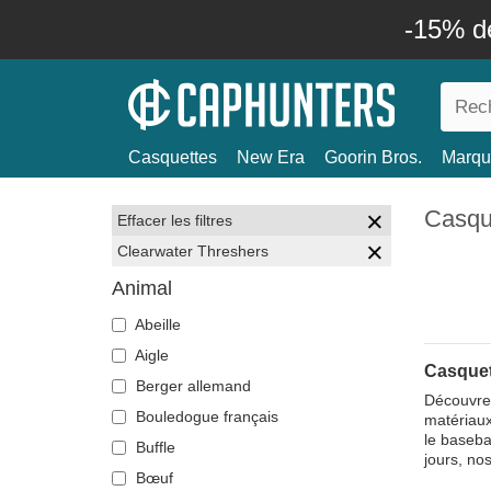
-15% d
Casquettes
New Era
Goorin Bros.
Marqu
Casqu
Effacer les filtres
Clearwater Threshers
Animal
Abeille
Aigle
Casquet
Berger allemand
Découvrez
Bouledogue français
matériaux
le baseba
Buffle
jours, no
Bœuf