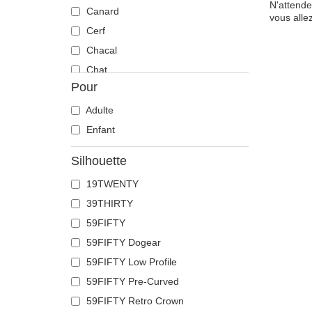
N'attende
Canard
vous allez
Cerf
Chacal
Chat
Pour
Cheval
Chèvre
Adulte
Chien
Enfant
Chihuahua
Silhouette
Colombe
19TWENTY
Coq
39THIRTY
Corbeau
59FIFTY
Coyote
59FIFTY Dogear
Crabe
59FIFTY Low Profile
Crâne
59FIFTY Pre-Curved
Crocodile
59FIFTY Retro Crown
Dauphin