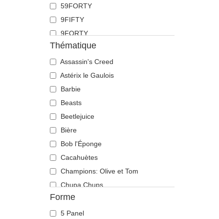
59FORTY
Doberman
9FIFTY
Dragon
9FORTY
Écureuil
Thématique
9FORTY APEX
Flamant
9FORTY M-Crown
Assassin's Creed
Fourmi
9SEVENTY
Astérix le Gaulois
Guépard
9TWENTY
Barbie
Hibou
A Frame
Beasts
Hippopotame
Casual Classic
Beetlejuice
Labrador retriever
E Frame
Bière
Langouste
Open Back
Bob l'Éponge
Lézard
Runner
Cacahuètes
Libellule
The 90s
Champions: Olive et Tom
Licorne
The Ball
Chupa Chups
Lion
Forme
The Retro
Cocktails
Lionne
The Snap
DC Comics
Loup
5 Panel