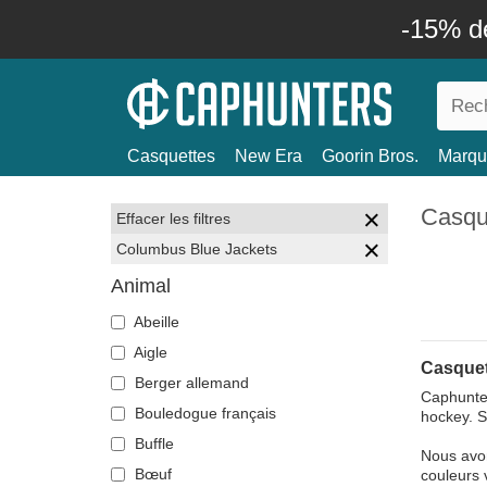
-15% d
Casquettes
New Era
Goorin Bros.
Marqu
Casqu
Effacer les filtres
Columbus Blue Jackets
Animal
Abeille
Aigle
Casquet
Berger allemand
Caphunter
Bouledogue français
hockey. S
Buffle
Nous avon
Bœuf
couleurs 