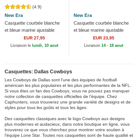
(4.9)
New Era
New Era
Casquette courbée blanche
Casquette courbée blanche
et bleue marine ajustable
et bleue marine ajustable
9FORTY The League Dallas
pour enfant 9FORTY The
EUR 27,95
EUR 23,95
Cowboys NFL New Era
League Dallas Cowboys...
Livraison le
lundi, 10 aout
Livraison
14 - 18 aout
Casquettes: Dallas Cowboys
Les Cowboys de Dallas sont l'une des équipes de football
américain les plus populaires et les plus performantes de la NFL.
Si vous êtes un fan des Cowboys, vous ne pouvez pas manquer
notre collection de casquettes officielles de l'équipe. Chez
Caphunters, vous trouverez une grande variété de designs et de
styles pour tous les goûts et tous les âges.
Des casquettes classiques avec le logo Cowboys aux designs
plus modernes et audacieux, dans notre boutique en ligne, vous
trouverez ce que vous cherchez pour montrer votre soutien à
l'équipe Lone Star. Toutes nos casquettes sont de haute qualité et