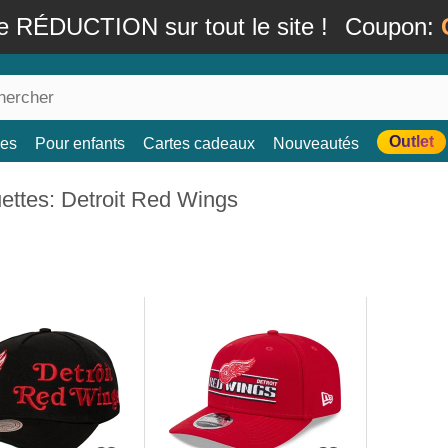
e RÉDUCTION sur tout le site !
Coupon:
Outlet
es
Pour enfants
Cartes cadeaux
Nouveautés
ettes: Detroit Red Wings