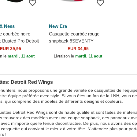
 & Ness
New Era
e courbée noire
Casquette courbée rouge
 Busted Pro Detroit
snapback 9SEVENTY
s NHL Mitchell &
Stretch Snap Stated Detroit
EUR 39,95
EUR 34,95
Red Wings NHL New Era
on le
mardi, 11 aout
Livraison le
mardi, 11 aout
tes: Detroit Red Wings
unters, nous proposons une grande variété de casquettes de l'équipe 
otre équipe préférée avec style. Si vous êtes un fan de la LNH, vous 
, qui comprend des modèles de différents designs et couleurs.
ettes Detroit Red Wings sont de haute qualité et sont faites de matéri
us trouverez des modèles avec une coupe snapback, des panneaux avant 
avec n'importe quelle tenue décontractée. De plus, nous avons des opti
a casquette qui convient le mieux à votre tête. N'attendez plus pour p
rs !