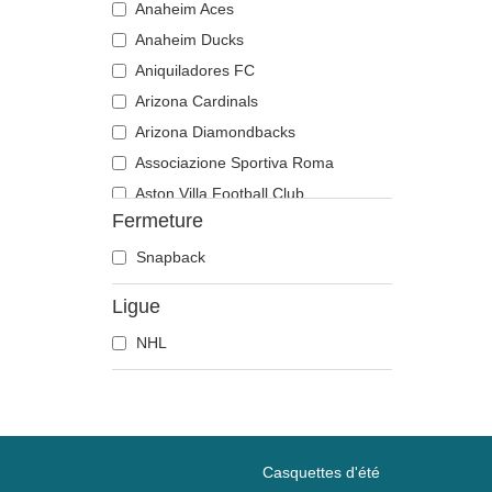
Anaheim Aces
Anaheim Ducks
Aniquiladores FC
Arizona Cardinals
Arizona Diamondbacks
Associazione Sportiva Roma
Aston Villa Football Club
Fermeture
Atlanta Braves
Atlanta Falcons
Snapback
Boston Bruins
Ligue
Boston Celtics
NHL
Boston Red Sox
Brooklyn Nets
Carolina Panthers
Chelsea Football Club
Chicago Bears
Casquettes d'été