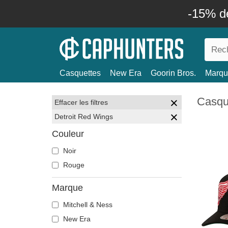
-15% d
Casquettes
New Era
Goorin Bros.
Marqu
Casqu
Effacer les filtres
Detroit Red Wings
Couleur
Noir
Rouge
Marque
Mitchell & Ness
New Era