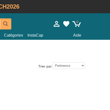
CH2026
0
Catégories
InstaCap
Aide
Trier par: