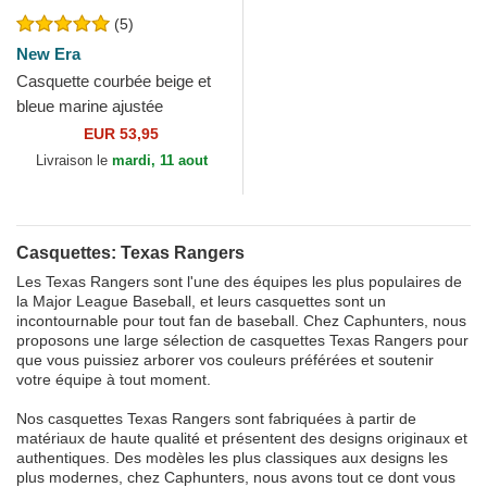
(5)
New Era
Casquette courbée beige et
bleue marine ajustée
59FIFTY All Star Game Pin
EUR 53,95
Texas Rangers MLB New
Livraison le
mardi, 11 aout
Era
Casquettes: Texas Rangers
Les Texas Rangers sont l'une des équipes les plus populaires de
la Major League Baseball, et leurs casquettes sont un
incontournable pour tout fan de baseball. Chez Caphunters, nous
proposons une large sélection de casquettes Texas Rangers pour
que vous puissiez arborer vos couleurs préférées et soutenir
votre équipe à tout moment.
Nos casquettes Texas Rangers sont fabriquées à partir de
matériaux de haute qualité et présentent des designs originaux et
authentiques. Des modèles les plus classiques aux designs les
plus modernes, chez Caphunters, nous avons tout ce dont vous