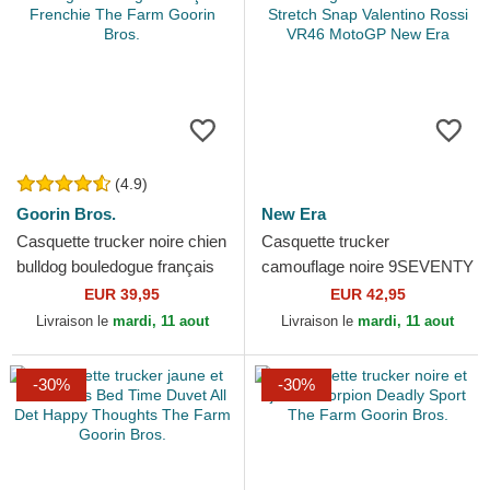
(4.9)
Goorin Bros.
New Era
Casquette trucker noire chien
Casquette trucker
bulldog bouledogue français
camouflage noire 9SEVENTY
Frenchie The Farm Goorin
Stretch Snap Valentino Rossi
EUR 39,95
EUR 42,95
Bros.
VR46 MotoGP New Era
Livraison le
mardi, 11 aout
Livraison le
mardi, 11 aout
-30%
-30%