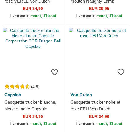
rose VERLE Von Dutch
mouton Naughty Lamb
Goorin Bros.
EUR 34,90
EUR 39,95
Livraison le
mardi, 11 aout
Livraison le
mardi, 11 aout
(4.9)
Capslab
Von Dutch
Casquette trucker blanche,
Casquette trucker noire et
bleue et noire Capsule
rose FEU Von Dutch
Corporation COR Dragon
EUR 34,90
EUR 34,90
Ball Capslab
Livraison le
mardi, 11 aout
Livraison le
mardi, 11 aout