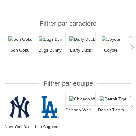
Filtrer par caractère
Son Goku
Bugs Bunny
Daffy Duck
Coyote
S
Filtrer par équipe
Chicago White Sox
Detroit Tigers
Atla
New York Yankees
Los Angeles Dodgers