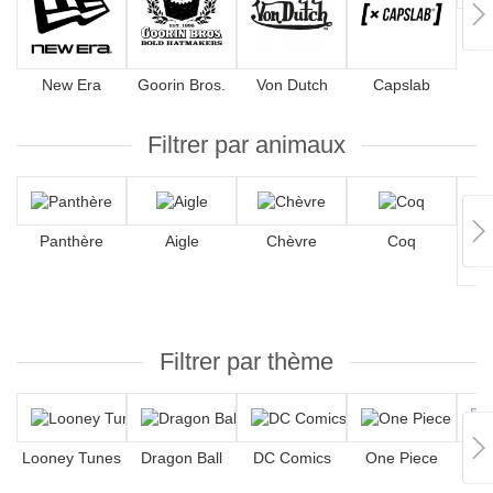
4
New Era
Goorin Bros.
Von Dutch
Capslab
Filtrer par animaux
Panthère
Aigle
Chèvre
Coq
Filtrer par thème
Looney Tunes
Dragon Ball
DC Comics
One Piece
Hip