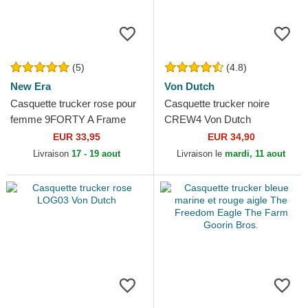
(5)
(4.8)
New Era
Von Dutch
Casquette trucker rose pour
Casquette trucker noire
femme 9FORTY A Frame
CREW4 Von Dutch
Floral New York Yankees
EUR 33,95
EUR 34,90
MLB New Era
Livraison
17 - 19 aout
Livraison le
mardi, 11 aout