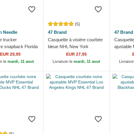
(5)
n Needle
47 Brand
47 Brand
e trucker
Casquette à visière courbée
Casquette
re snapback Florida
bleue NHL New York
ajustable
 NHL Sinclair
Rangers 47 Brand
San Jose
EUR 29,95
EUR 27,95
 Needle
Brand
on le
mardi, 11 aout
Livraison le
mardi, 11 aout
Livraiso
(5)