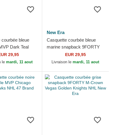
New Era
 courbée bleue
Casquette courbée bleue
 MVP Dark Teal
marine snapback 9FORTY
 Sharks NHL 47
M-Crown Team Toronto
EUR 29,95
EUR 29,95
Maple Leafs NHL New Era
n le
mardi, 11 aout
Livraison le
mardi, 11 aout