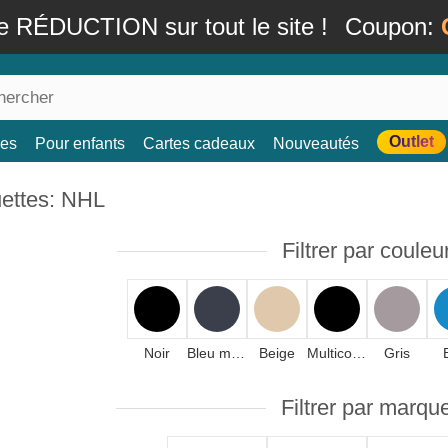
e RÉDUCTION sur tout le site !
Coupon:
Outlet
es
Pour enfants
Cartes cadeaux
Nouveautés
ettes: NHL
Filtrer par couleu
Noir
Bleu marine
Beige
Multicolore
Gris
Filtrer par marqu