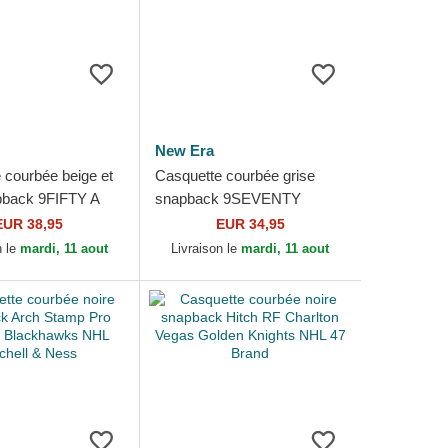
New Era
 courbée beige et
Casquette courbée grise
pback 9FIFTY A
snapback 9SEVENTY
institch Vegas
Stretch Snap Stated Vegas
EUR 38,95
EUR 34,95
ights NHL New...
Golden Knights NHL New
n le
mardi, 11 aout
Livraison le
mardi, 11 aout
Era