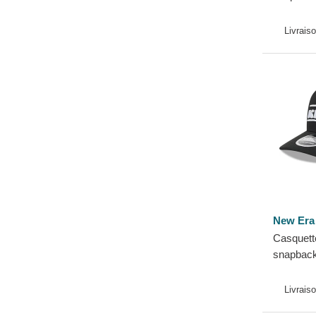
Classic 
NHL New
Livrais
New Era
Casquett
snapbac
Stretch 
Angeles 
Livrais