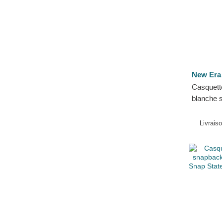
New Era
Casquett
blanche 
19TWENT
Patch A
Livrais
New Era