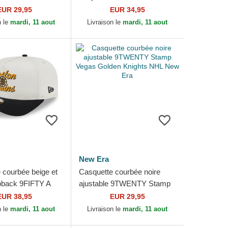
m Pittsburgh
Stretch Snap Stated Chicago
EUR 29,95
EUR 34,95
 NHL New Era
Blackhawks NHL New Era
n le
mardi, 11 aout
Livraison le
mardi, 11 aout
New Era
 courbée beige et
Casquette courbée noire
pback 9FIFTY A
ajustable 9TWENTY Stamp
institch Boston
Vegas Golden Knights NHL
EUR 38,95
EUR 29,95
HL New Era
New Era
n le
mardi, 11 aout
Livraison le
mardi, 11 aout