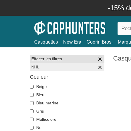
-15% d
Casquettes
New Era
Goorin Bros.
Marqu
Casqu
Effacer les filtres
NHL
Couleur
Beige
Bleu
Bleu marine
Gris
Multicolore
Noir