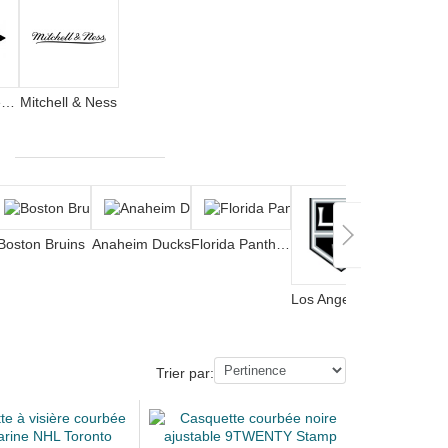
American Needle
Mitchell & Ness
Boston Bruins
Anaheim Ducks
Florida Panthers
Los Angeles Kings
Trier par: