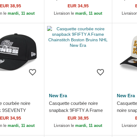
Pittsburgh Penguins
Stretch Snap Stated
Crown Tea
EUR 38,95
EUR 34,95
 Era
Anaheim Ducks NHL New
Penguins
on le
mardi, 11 aout
Livraison le
mardi, 11 aout
Livraiso
Era
New Era
New Era
e courbée noire
Casquette courbée noire
Casquette
k 9SEVENTY
snapback 9FIFTY A Frame
noire sna
Snap Stated Los
Chainstitch Boston Bruins
Frame Cha
EUR 34,95
EUR 38,95
Kings NHL New Era
NHL New Era
Bruins N
on le
mardi, 11 aout
Livraison le
mardi, 11 aout
Livraiso