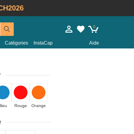
CH2026
0
Catégories
InstaCap
Aide
r
Bleu
Rouge
Orange
e