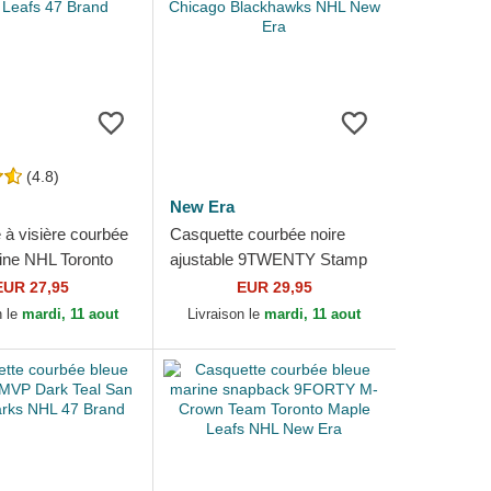
(4.8)
New Era
 à visière courbée
Casquette courbée noire
ine NHL Toronto
ajustable 9TWENTY Stamp
fs 47 Brand
Chicago Blackhawks NHL
EUR 27,95
EUR 29,95
New Era
n le
mardi, 11 aout
Livraison le
mardi, 11 aout