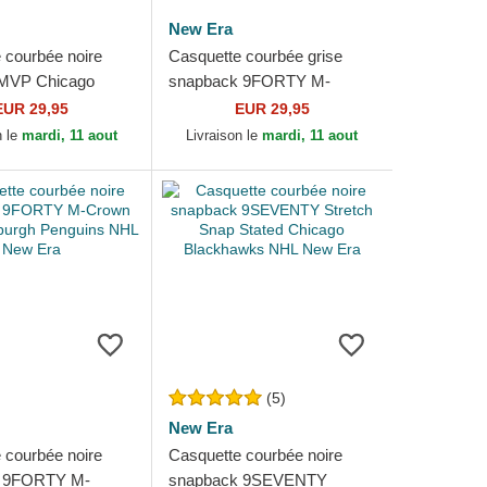
New Era
 courbée noire
Casquette courbée grise
 MVP Chicago
snapback 9FORTY M-
ks NHL 47 Brand
Crown Vegas Golden
EUR 29,95
EUR 29,95
Knights NHL New Era
n le
mardi, 11 aout
Livraison le
mardi, 11 aout
(5)
New Era
 courbée noire
Casquette courbée noire
 9FORTY M-
snapback 9SEVENTY