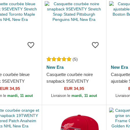
(5)
New Era
New Era
e courbée bleue
Casquette courbée noire
Casquette
k 9SEVENTY
snapback 9SEVENTY
ajustabl
nap Stated Toronto
Stretch Snap Stated
Boston B
EUR 34,95
EUR 34,95
afs NHL New Era
Pittsburgh Penguins NHL
on le
mardi, 11 aout
Livraison le
mardi, 11 aout
Livraiso
New Era