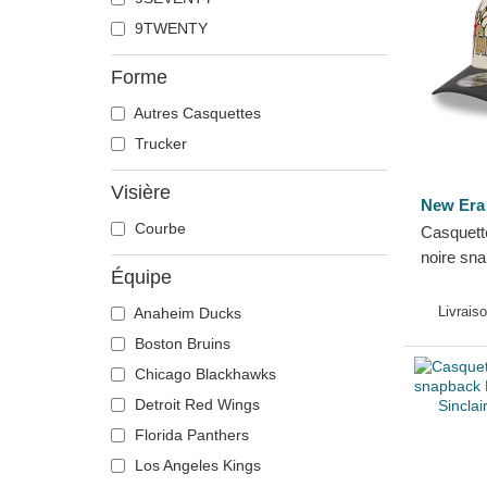
9TWENTY
Forme
Autres Casquettes
Trucker
Visière
New Era
Courbe
Casquett
noire sn
Équipe
Frame Cl
Golden K
Livrais
Anaheim Ducks
Era
Boston Bruins
Chicago Blackhawks
Detroit Red Wings
Florida Panthers
Los Angeles Kings