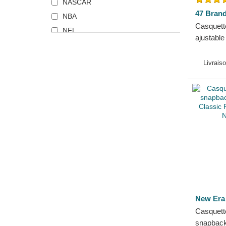
NASCAR
47 Bran
NBA
Casquett
NFL
ajustabl
NHL
Anaheim
Premier League
Brand
Livrais
Serie A
Top 14
UFC Ultimate Fighting
Championship
World Baseball Classic
New Era
Casquett
snapbac