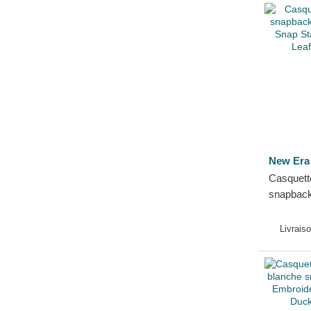
New Era
Casquett
snapbac
Stretch S
Maple Le
Livrais