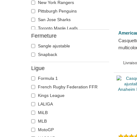
New York Rangers
Pittsburgh Penguins
San Jose Sharks
Toronto Maple Leafs
America
Fermeture
Vegas Golden Knights
Casquett
Sangle ajustable
multicolo
Snapback
Panthers
American
Livrais
Ligue
Formula 1
French Rugby Federation FFR
Kings League
LALIGA
MiLB
MLB
MotoGP