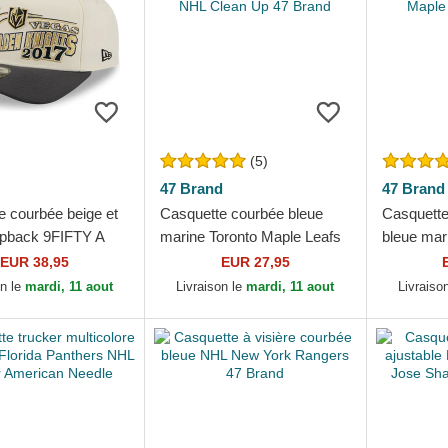
(5)
47 Brand
47 Brand
e courbée beige et
Casquette courbée bleue
Casquette
apback 9FIFTY A
marine Toronto Maple Leafs
bleue mar
assic Vegas
NHL Clean Up 47 Brand
Maple Lea
EUR 38,95
EUR 27,95
nights NHL New
on le
mardi, 11 aout
Livraison le
mardi, 11 aout
Livraiso