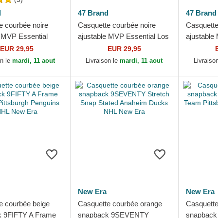
d
47 Brand
47 Brand
e courbée noire
Casquette courbée noire
Casquette
e MVP Essential
ajustable MVP Essential Los
ajustable
 Ducks NHL 47
Angeles Kings NHL 47 Brand
Blackhaw
EUR 29,95
EUR 29,95
on le
mardi, 11 aout
Livraison le
mardi, 11 aout
Livraiso
New Era
New Era
e courbée beige
Casquette courbée orange
Casquette
k 9FIFTY A Frame
snapback 9SEVENTY
snapback