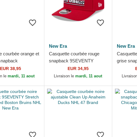
New Era
New Era
e courbée orange et
Casquette courbée rouge
Casquette
snapback
snapback 9SEVENTY
grise sna
Y Embroidered
Stretch Snap Stated Detroit
Frame Cha
EUR 38,95
EUR 34,95
naheim Ducks NHL
Red Wings NHL New Era
Golden Kn
on le
mardi, 11 aout
Livraison le
mardi, 11 aout
Livraiso