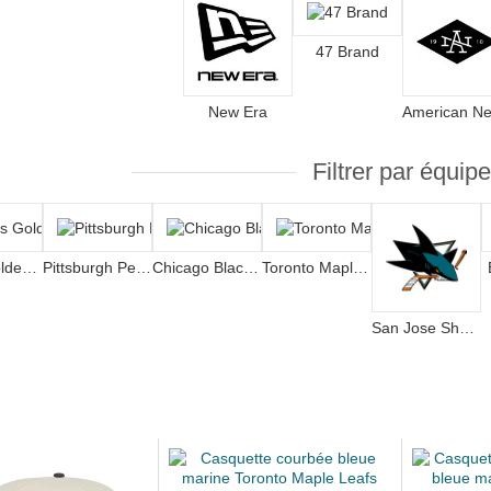
47 Brand
New Era
Filtrer par équipe
Vegas Golden Knights
Pittsburgh Penguins
Chicago Blackhawks
Toronto Maple Leafs
San Jose Sharks