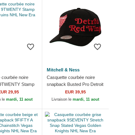
Mitchell & Ness
 courbée noire
Casquette courbée noire
e 9TWENTY Stamp
snapback Busted Pro Detroit
ruins NHL New Era
Red Wings NHL Mitchell &
EUR 29,95
EUR 39,95
Ness
n le
mardi, 11 aout
Livraison le
mardi, 11 aout