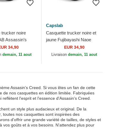
Capslab
 trucker noire
Casquette trucker noire et
B Assassin’s
jaune Fujibayashi Naoe
pslab
NAO2 Assassin’s Creed
EUR 34,90
EUR 34,90
Capslab
on
demain, 11 aout
Livraison
demain, 11 aout
hème Assasin's Creed. Si vous êtes un fan de cette
e de nos casquettes en édition limitée. Fabriquées
eflètent l'esprit et l'essence d'Assasin's Creed.
hent un style plus audacieux et original. De la
, toutes nos casquettes sont inspirées des
s d'offrir une grande variété de tailles, de styles et
à vos goûts et à vos besoins. N'attendez plus pour