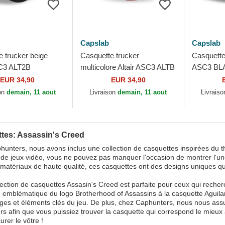
Capslab
Capslab
e trucker beige
Casquette trucker
Casquette
SC3 ALT2B
multicolore Altair ASC3 ALTB
ASC3 BLA
’s Creed Capslab
Assassin’s Creed Capslab
Creed Ca
EUR 34,90
EUR 34,90
son
demain, 11 aout
Livraison
demain, 11 aout
Livrais
tes: Assassin's Creed
unters, nous avons inclus une collection de casquettes inspirées du t
 de jeux vidéo, vous ne pouvez pas manquer l'occasion de montrer l'un
matériaux de haute qualité, ces casquettes ont des designs uniques qui r
lection de casquettes Assasin's Creed est parfaite pour ceux qui recherc
 emblématique du logo Brotherhood of Assassins à la casquette Aguilar
es et éléments clés du jeu. De plus, chez Caphunters, nous nous assuron
rs afin que vous puissiez trouver la casquette qui correspond le mieux 
urer le vôtre !