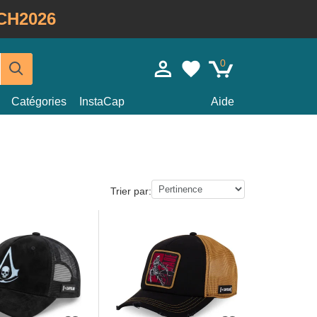
CH2026
0
Catégories
InstaCap
Aide
Trier par: