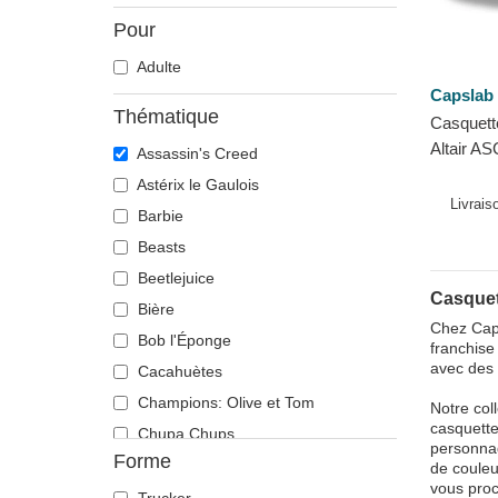
Pour
Adulte
Capslab
Thématique
Casquett
Altair A
Assassin's Creed
Assassin
Astérix le Gaulois
Livrai
Barbie
Beasts
Beetlejuice
Casquet
Bière
Chez Caph
Bob l'Éponge
franchise
avec des 
Cacahuètes
Champions: Olive et Tom
Notre col
casquette
Chupa Chups
personnag
Forme
Cocktails
de couleu
vous proc
DC Comics