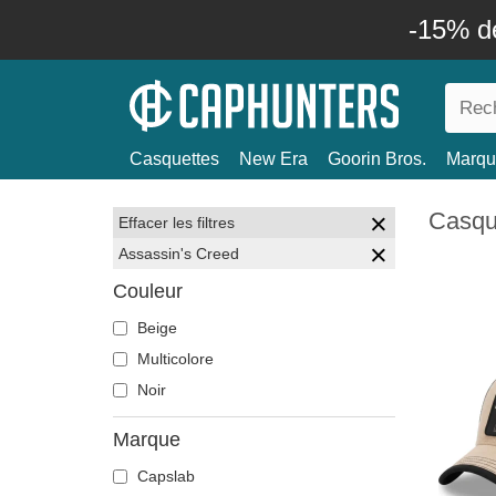
-15% d
Casquettes
New Era
Goorin Bros.
Marqu
Casqu
Effacer les filtres
Assassin's Creed
Couleur
Beige
Multicolore
Noir
Marque
Capslab