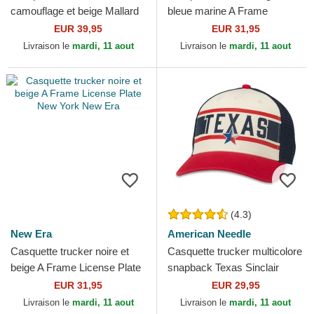
camouflage et beige Mallard
bleue marine A Frame
Foamy California Bear
License Plate California New
EUR 39,95
EUR 31,95
American Needle
Era
Livraison le
mardi, 11 aout
Livraison le
mardi, 11 aout
(4.3)
New Era
American Needle
Casquette trucker noire et
Casquette trucker multicolore
beige A Frame License Plate
snapback Texas Sinclair
New York New Era
American Needle
EUR 31,95
EUR 29,95
Livraison le
mardi, 11 aout
Livraison le
mardi, 11 aout