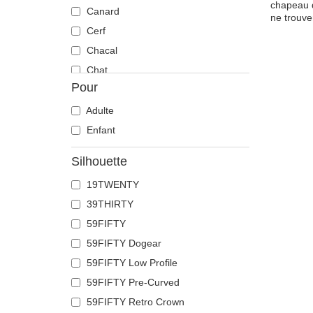
chapeau q
Canard
ne trouve
Cerf
Chacal
Chat
Pour
Cheval
Chèvre
Adulte
Chien
Enfant
Chihuahua
Silhouette
Colombe
19TWENTY
Coq
39THIRTY
Corbeau
59FIFTY
Coyote
59FIFTY Dogear
Crabe
59FIFTY Low Profile
Crâne
59FIFTY Pre-Curved
Crocodile
59FIFTY Retro Crown
Dauphin