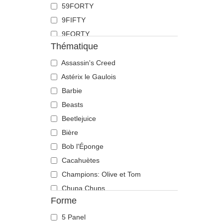
59FORTY
Doberman
9FIFTY
Dragon
9FORTY
Écureuil
Thématique
9FORTY APEX
Flamant
9FORTY M-Crown
Assassin's Creed
Fourmi
9SEVENTY
Astérix le Gaulois
Guépard
9TWENTY
Barbie
Hibou
A Frame
Beasts
Hippopotame
Casual Classic
Beetlejuice
Labrador retriever
E Frame
Bière
Langouste
Open Back
Bob l'Éponge
Lézard
Runner
Cacahuètes
Libellule
The 90s
Champions: Olive et Tom
Licorne
The Ball
Chupa Chups
Lion
Forme
The Retro
Cocktails
Lionne
The Snap
DC Comics
Loup
5 Panel