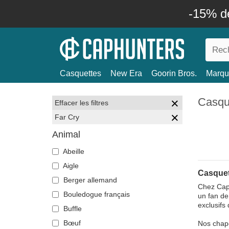
-15% d
Casquettes
New Era
Goorin Bros.
Marqu
Casqu
Effacer les filtres
Far Cry
Animal
Abeille
Aigle
Casquet
Berger allemand
Chez Caph
Bouledogue français
un fan de
exclusifs 
Buffle
Bœuf
Nos chape