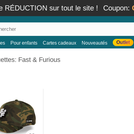
e RÉDUCTION sur tout le site !
Coupon:
Outlet
es
Pour enfants
Cartes cadeaux
Nouveautés
ttes: Fast & Furious