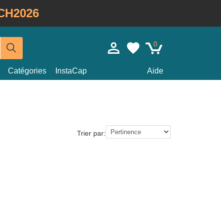
CH2026
0
Catégories
InstaCap
Aide
Trier par: