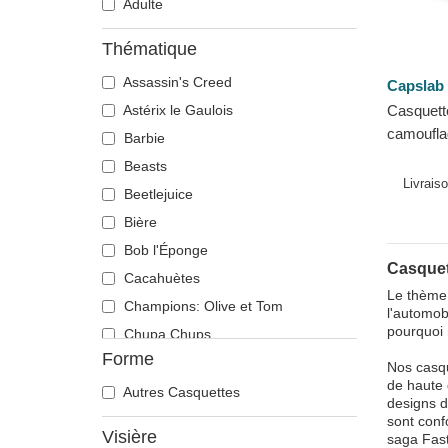
Adulte
Thématique
Assassin's Creed
Capslab
Astérix le Gaulois
Casquett
camoufla
Barbie
LOG Fast
Beasts
Livrais
Beetlejuice
Bière
Bob l'Éponge
Casquet
Cacahuètes
Le thème 
Champions: Olive et Tom
l'automob
pourquoi
Chupa Chups
Forme
Cocktails
Nos casqu
de haute 
DC Comics
Autres Casquettes
designs d
Disney
sont conf
Visière
saga Fast
Dragon Ball