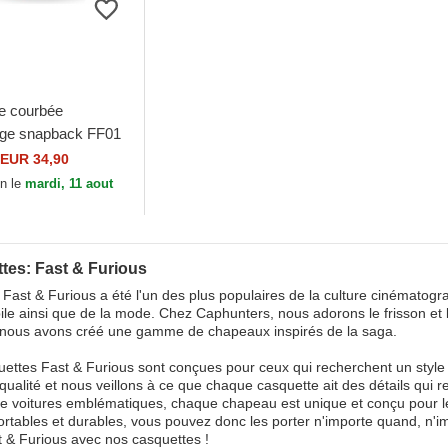
e courbée
ge snapback FF01
 & Furious Capslab
EUR 34,90
on le
mardi, 11 aout
tes: Fast & Furious
Fast & Furious a été l'un des plus populaires de la culture cinémato
ile ainsi que de la mode. Chez Caphunters, nous adorons le frisson et 
 nous avons créé une gamme de chapeaux inspirés de la saga.
ettes Fast & Furious sont conçues pour ceux qui recherchent un style
qualité et nous veillons à ce que chaque casquette ait des détails qui re
e voitures emblématiques, chaque chapeau est unique et conçu pour les
ortables et durables, vous pouvez donc les porter n'importe quand, n'im
 & Furious avec nos casquettes !