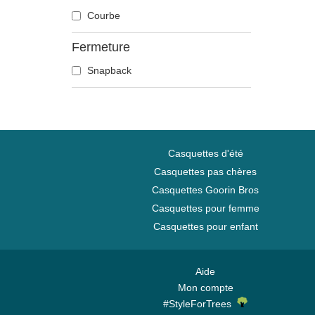
Courbe
États et Pays
Famous
Fermeture
Fast & Furious
Snapback
Harry Potter
Hip Hop Dogz
Jeu de Trônes
Kung Fu Panda
Casquettes d'été
Le Seigneur des Anneaux
Casquettes pas chères
Les Schtroumpfs
Casquettes Goorin Bros
Looney Tunes
Casquettes pour femme
Lucky Luke
Casquettes pour enfant
Moi, moche et méchant
Moteur
Aide
Musique
Mon compte
My Hero Academia
#StyleForTrees
Naruto