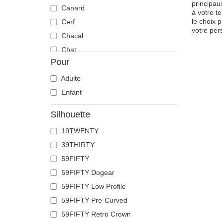
principau
Canard
à votre t
le choix 
Cerf
votre per
Chacal
Chat
Pour
Cheval
Chèvre
Adulte
Chien
Enfant
Chihuahua
Silhouette
Colombe
19TWENTY
Coq
39THIRTY
Corbeau
59FIFTY
Coyote
59FIFTY Dogear
Crabe
59FIFTY Low Profile
Crâne
59FIFTY Pre-Curved
Crocodile
59FIFTY Retro Crown
Dauphin