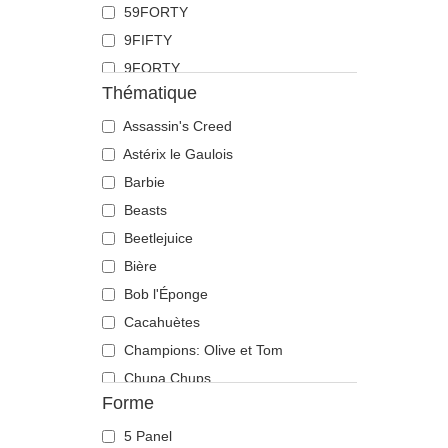
59FORTY
Doberman
9FIFTY
Dragon
9FORTY
Écureuil
Thématique
9FORTY APEX
Élan
9FORTY M-Crown
Assassin's Creed
Flamant
9SEVENTY
Astérix le Gaulois
Fourmi
9TWENTY
Barbie
Guépard
A Frame
Beasts
Hibou
Casual Classic
Beetlejuice
Hippopotame
E Frame
Bière
Labrador retriever
Open Back
Bob l'Éponge
Langouste
Runner
Cacahuètes
Lézard
The 90s
Champions: Olive et Tom
Libellule
The Ball
Chupa Chups
Licorne
Forme
The Retro
Cocktails
Lion
The Snap
DC Comics
Lionne
5 Panel