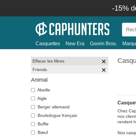
-15% d
Casquettes
New Era
Goorin Bros.
Marqu
Casqu
Effacer les filtres
Friends
Animal
Abeille
Aigle
Casquet
Berger allemand
Chez Caph
Bouledogue français
nos clien
rendent h
Buffle
Bœuf
Nos casqu