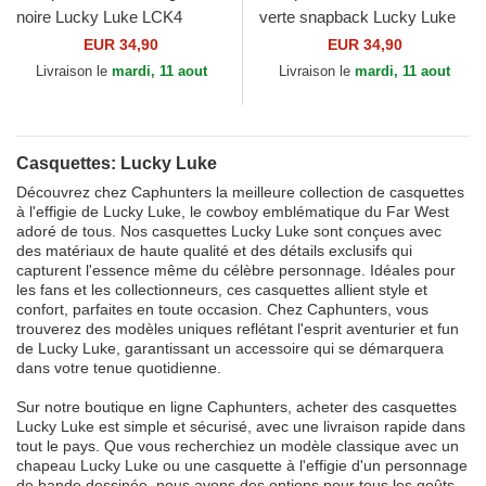
noire Lucky Luke LCK4
verte snapback Lucky Luke
COW Capslab
LCK4 LUC Capslab
EUR 34,90
EUR 34,90
Livraison le
mardi, 11 aout
Livraison le
mardi, 11 aout
Casquettes: Lucky Luke
Découvrez chez Caphunters la meilleure collection de casquettes
à l'effigie de Lucky Luke, le cowboy emblématique du Far West
adoré de tous. Nos casquettes Lucky Luke sont conçues avec
des matériaux de haute qualité et des détails exclusifs qui
capturent l'essence même du célèbre personnage. Idéales pour
les fans et les collectionneurs, ces casquettes allient style et
confort, parfaites en toute occasion. Chez Caphunters, vous
trouverez des modèles uniques reflétant l'esprit aventurier et fun
de Lucky Luke, garantissant un accessoire qui se démarquera
dans votre tenue quotidienne.
Sur notre boutique en ligne Caphunters, acheter des casquettes
Lucky Luke est simple et sécurisé, avec une livraison rapide dans
tout le pays. Que vous recherchiez un modèle classique avec un
chapeau Lucky Luke ou une casquette à l'effigie d'un personnage
de bande dessinée, nous avons des options pour tous les goûts.