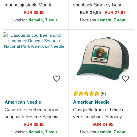
marine ajustable Mount
snapback Smokey Bear
Everest Hepcat American
Roscoe American Needle
EUR 39,95
EUR
39,95
EUR 27,97
Needle
Livraison
demain, 7 aout
Livraison
demain, 7 aout
(5)
American Needle
American Needle
Casquette courbée marron
Casquette trucker beige et
snapback Roscoe Sequoia
verte snapback Smokey
National Park American
Bear Valin American Needle
EUR 39,95
EUR 34,95
Needle
Livraison
demain, 7 aout
Livraison
demain, 7 aout