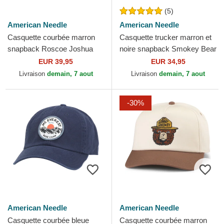
(5)
American Needle
American Needle
Casquette courbée marron
Casquette trucker marron et
snapback Roscoe Joshua
noire snapback Smokey Bear
Tree National Park American
Valin American Needle
EUR 39,95
EUR 34,95
Needle
Livraison
demain, 7 aout
Livraison
demain, 7 aout
-30%
American Needle
American Needle
Casquette courbée bleue
Casquette courbée marron