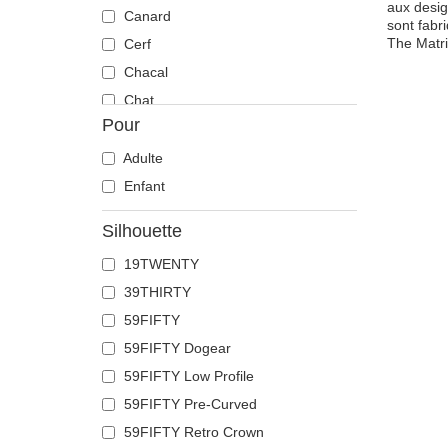
aux desig
Canard
sont fabr
The Matri
Cerf
Chacal
Chat
Pour
Cheval
Chèvre
Adulte
Chien
Enfant
Chihuahua
Silhouette
Colombe
19TWENTY
Coq
39THIRTY
Corbeau
59FIFTY
Coyote
59FIFTY Dogear
Crabe
59FIFTY Low Profile
Crâne
59FIFTY Pre-Curved
Crocodile
59FIFTY Retro Crown
Dauphin