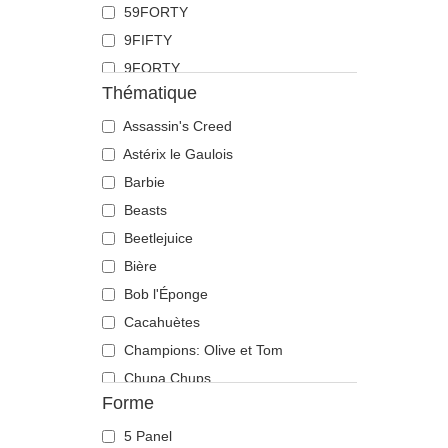
59FORTY
Doberman
9FIFTY
Dragon
9FORTY
Écureuil
Thématique
9FORTY APEX
Flamant
9FORTY M-Crown
Assassin's Creed
Fourmi
9SEVENTY
Astérix le Gaulois
Guépard
9TWENTY
Barbie
Hibou
A Frame
Beasts
Hippopotame
Casual Classic
Beetlejuice
Labrador retriever
E Frame
Bière
Langouste
Open Back
Bob l'Éponge
Lézard
Runner
Cacahuètes
Libellule
The 90s
Champions: Olive et Tom
Licorne
The Ball
Chupa Chups
Lion
Forme
The Retro
Cocktails
Lionne
The Snap
DC Comics
Loup
5 Panel