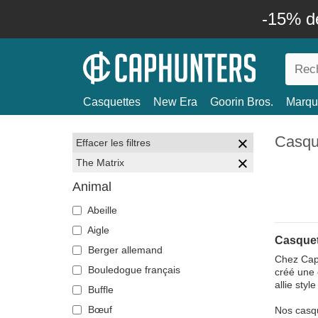
-15% d
Casquettes
New Era
Goorin Bros.
Marqu
Casqu
Effacer les filtres
The Matrix
Animal
Abeille
Aigle
Casquet
Berger allemand
Chez Caph
Bouledogue français
créé une 
allie sty
Buffle
Bœuf
Nos casqu