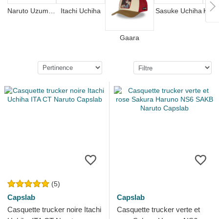
Naruto Uzumaki
Itachi Uchiha
Sasuke Uchiha
Kaka
Gaara
(5)
Capslab
Capslab
Casquette trucker noire Itachi
Casquette trucker verte et