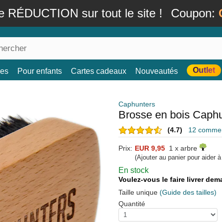
e RÉDUCTION sur tout le site !
Coupon:
Outlet
es
Pour enfants
Cartes cadeaux
Nouveautés
Caphunters
Brosse en bois Caph
(4.7)
12 comment
Prix:
EUR 9,95
1 x arbre
(Ajouter au panier pour aider 
En stock
Voulez-vous le faire livrer de
Taille unique
(Guide des tailles)
Quantité