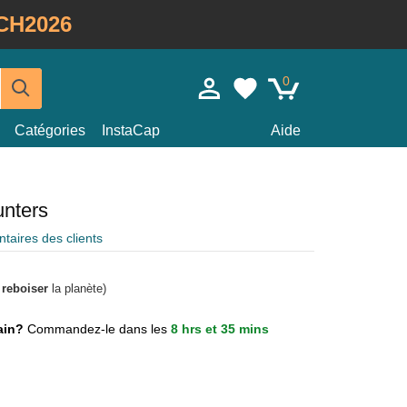
CH2026
0
Catégories
InstaCap
Aide
unters
aires des clients
à
reboiser
la planète)
main?
Commandez-le dans les
8 hrs et 35 mins