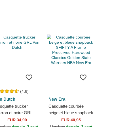
(4.8)
n Dutch
New Era
squette trucker
Casquette courbée
rron et noire GRL
beige et bleue snapback
n Dutch
9FIFTY A Frame
EUR 34,90
EUR 40,95
Precurved Hardwood
vraison
demain, 7 aout
Livraison
demain, 7 aout