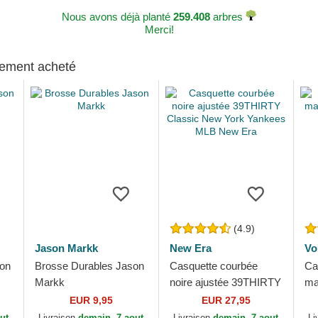
Nous avons déjà planté
259.408
arbres
Merci!
alement acheté
(4.9)
Jason Markk
New Era
Vo
son
Brosse Durables Jason
Casquette courbée
Ca
Markk
noire ajustée 39THIRTY
ma
Classic New York
Vo
EUR 9,95
EUR 27,95
Yankees MLB New Era
ut
Livraison
demain, 7 aout
Livraison
demain, 7 aout
Li