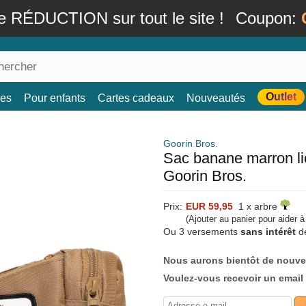
e RÉDUCTION sur tout le site !
Coupon:
Outlet
es
Pour enfants
Cartes cadeaux
Nouveautés
Goorin Bros.
Sac banane marron li
Goorin Bros.
Prix:
EUR 59,95
1 x arbre
(Ajouter au panier pour aider 
Ou 3 versements
sans intérêt
d
Nous aurons bientôt de nouve
Voulez-vous recevoir un email 