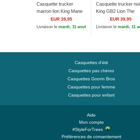
Casquette trucker
Casquette trucker noi
marron lion King Mane
King GB2 Lion The
Man The Farm Goorin
Rocker The Farm
EUR 39,95
EUR 39,95
Bros.
Goorin Bros.
Livraison le
mardi, 11 aout
Livraison le
mardi, 11 a
Casquettes d'été
Casquettes pas chères
Casquettes Goorin Bros
Casquettes pour femme
Casquettes pour enfant
Aide
Mon compte
#StyleForTrees
Préférences de consentement