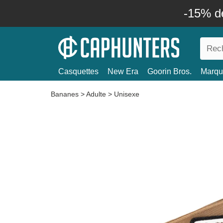
-15% d
Casquettes
New Era
Goorin Bros.
Marqu
Bananes
>
Adulte
>
Unisexe