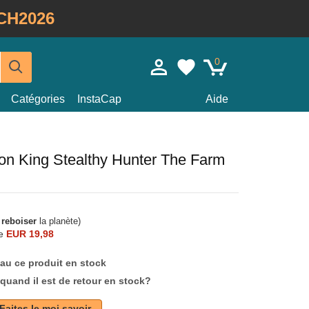
CH2026
0
Catégories
InstaCap
Aide
on King Stealthy Hunter The Farm
à
reboiser
la planète)
e
EUR 19,98
au ce produit en stock
quand il est de retour en stock?
Faites le moi savoir