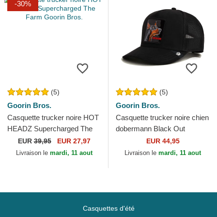
-30%
(5)
(5)
Goorin Bros.
Goorin Bros.
Casquette trucker noire HOT
Casquette trucker noire chien
HEADZ Supercharged The
dobermann Black Out
Farm Goorin Bros.
Doberman Metallic The Farm
EUR
39,95
EUR 27,97
EUR 44,95
Goorin Bros.
Livraison le
mardi, 11 aout
Livraison le
mardi, 11 aout
Casquettes d'été