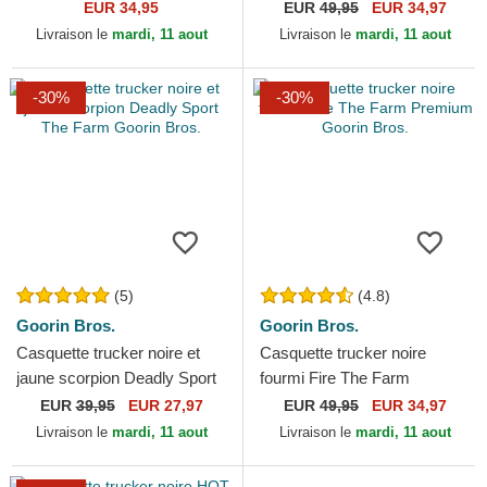
Rascal Raccoon Mini The
Cloth Rugged Comfort The
EUR 34,95
EUR
49,95
EUR 34,97
Farm Goorin Bros.
Farm Goorin Bros.
Livraison le
mardi, 11 aout
Livraison le
mardi, 11 aout
-30%
-30%
(5)
(4.8)
Goorin Bros.
Goorin Bros.
Casquette trucker noire et
Casquette trucker noire
jaune scorpion Deadly Sport
fourmi Fire The Farm
The Farm Goorin Bros.
Premium Goorin Bros.
EUR
39,95
EUR 27,97
EUR
49,95
EUR 34,97
Livraison le
mardi, 11 aout
Livraison le
mardi, 11 aout