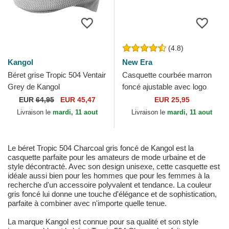
(4.8)
Kangol
New Era
Béret grise Tropic 504 Ventair
Casquette courbée marron
Grey de Kangol
foncé ajustable avec logo
marron foncé pour femme
EUR
64,95
EUR 45,47
EUR 25,95
9FORTY League...
Livraison le
mardi, 11 aout
Livraison le
mardi, 11 aout
Le béret Tropic 504 Charcoal gris foncé de Kangol est la
casquette parfaite pour les amateurs de mode urbaine et de
style décontracté. Avec son design unisexe, cette casquette est
idéale aussi bien pour les hommes que pour les femmes à la
recherche d'un accessoire polyvalent et tendance. La couleur
gris foncé lui donne une touche d'élégance et de sophistication,
parfaite à combiner avec n'importe quelle tenue.
La marque Kangol est connue pour sa qualité et son style