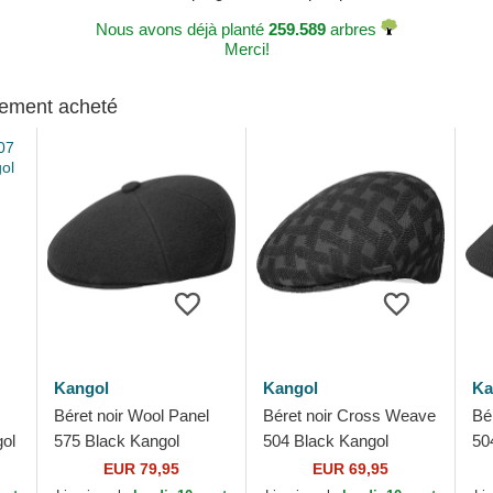
Nous avons déjà planté
259.589
arbres
Merci!
alement acheté
Kangol
Kangol
Ka
Béret noir Wool Panel
Béret noir Cross Weave
Bé
gol
575 Black Kangol
504 Black Kangol
50
de
EUR 79,95
EUR 69,95