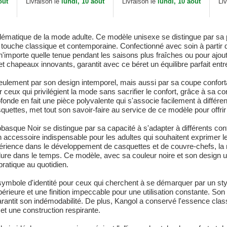
out
Livraison le
lundi, 10 aout
Livraison le
lundi, 10 aout
Li
ématique de la mode adulte. Ce modèle unisexe se distingue par sa po
ouche classique et contemporaine. Confectionné avec soin à partir de
n'importe quelle tenue pendant les saisons plus fraîches ou pour ajout
hapeaux innovants, garantit avec ce béret un équilibre parfait entre f
ulement par son design intemporel, mais aussi par sa coupe confortab
r ceux qui privilégient la mode sans sacrifier le confort, grâce à sa c
ofonde en fait une pièce polyvalente qui s'associe facilement à différ
ettes, met tout son savoir-faire au service de ce modèle pour offrir u
basque Noir se distingue par sa capacité à s'adapter à différents c
 accessoire indispensable pour les adultes qui souhaitent exprimer l
érience dans le développement de casquettes et de couvre-chefs, la ma
rdure dans le temps. Ce modèle, avec sa couleur noire et son design 
pratique au quotidien.
ymbole d'identité pour ceux qui cherchent à se démarquer par un sty
périeure et une finition impeccable pour une utilisation constante. Son
garantit son indémodabilité. De plus, Kangol a conservé l'essence class
et une construction respirante.