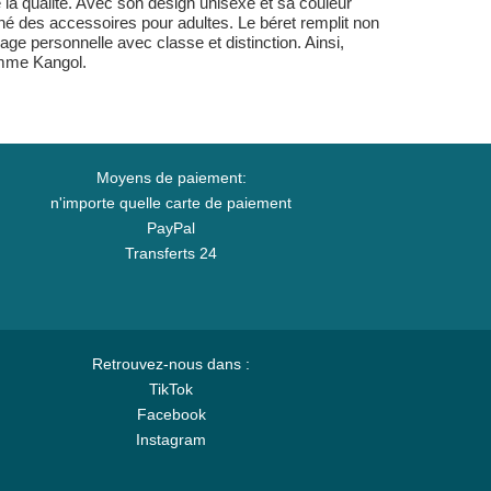
e la qualité. Avec son design unisexe et sa couleur
ché des accessoires pour adultes. Le béret remplit non
ge personnelle avec classe et distinction. Ainsi,
amme Kangol.
Moyens de paiement:
n'importe quelle carte de paiement
PayPal
Transferts 24
Retrouvez-nous dans :
TikTok
Facebook
Instagram