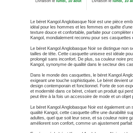
Livraison le
lundi, 10 aout
Livraison le
lundi, 10 a
Le béret Kangol Anglobasque Noir est une pièce embl
idéal pour les hommes et les femmes en quête d'une t
texture douce et confortable, parfaite pour compléter 
Kangol, mondialement reconnu pour ses casquettes et c
Le béret Kangol Anglobasque Noir se distingue non se
tailles de tête. Cette casquette unisexe est idéale pou
prolongé sans inconfort. De plus, sa couleur noire pr
Kangol, synonyme de qualité dans le secteur des casqu
Dans le monde des casquettes, le béret Kangol Anglo
exigeant une touche sophistiquée. Le béret devient un
design contemporain et fonctionnel. Forte de son exp
et modernité dans ce béret, créant un produit qui pe
peut être à la fois un accessoire de mode et un objet 
Le béret Kangol Anglobasque Noir est également un s
qualité Kangol, cette casquette offre une durabilité su
adultes, quel que soit leur sexe, et sa couleur noire 
améliorent son confort, comme un ajustement parfait 