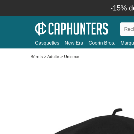
-15% d
Casquettes
New Era
Goorin Bros.
Marqu
Bérets
>
Adulte
>
Unisexe