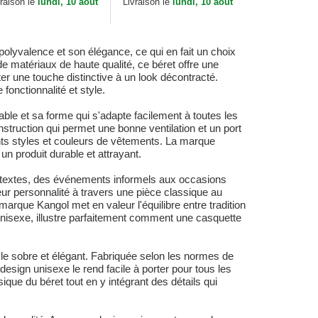
vraison le
lundi, 10 aout
Livraison le
lundi, 10 aout
lyvalence et son élégance, ce qui en fait un choix
 matériaux de haute qualité, ce béret offre une
er une touche distinctive à un look décontracté.
onctionnalité et style.
le et sa forme qui s'adapte facilement à toutes les
onstruction qui permet une bonne ventilation et un port
ents styles et couleurs de vêtements. La marque
n produit durable et attrayant.
ontextes, des événements informels aux occasions
eur personnalité à travers une pièce classique au
rque Kangol met en valeur l'équilibre entre tradition
unisexe, illustre parfaitement comment une casquette
le sobre et élégant. Fabriquée selon les normes de
 design unisexe le rend facile à porter pour tous les
ique du béret tout en y intégrant des détails qui