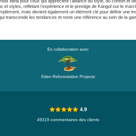
ix idéal pour ceux qui apprécient l'alliance du style, du confort et d
t styles, reflétant l'expérience et le prestige de Kangol sur le mar
mplément, mais devient également un élément clé pour définir une ima
ui transcende les tendances et reste une référence au sein de la g
En collaboration avec
Eden Reforestation Projects
4.9
49319 commentaires des clients