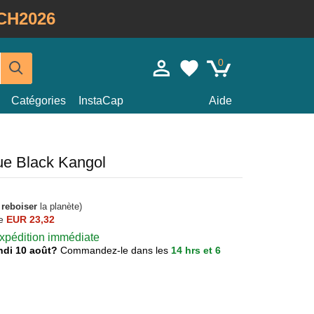
CH2026
0
Catégories
InstaCap
Aide
ue Black Kangol
à
reboiser
la planète)
e
EUR 23,32
 expédition immédiate
lundi 10 août?
Commandez-le dans les
14 hrs et 6