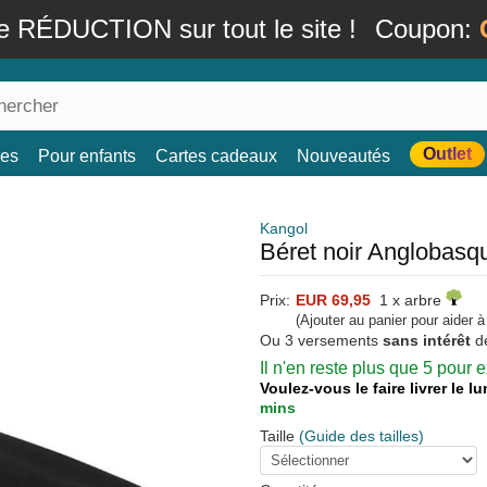
e RÉDUCTION sur tout le site !
Coupon:
Outlet
es
Pour enfants
Cartes cadeaux
Nouveautés
Kangol
Béret noir Anglobasq
Prix:
EUR 69,95
1 x arbre
(Ajouter au panier pour aider 
Ou 3 versements
sans intérêt
d
Il n'en reste plus que 5 pour
Voulez-vous le faire livrer le 
mins
Taille
(Guide des tailles)