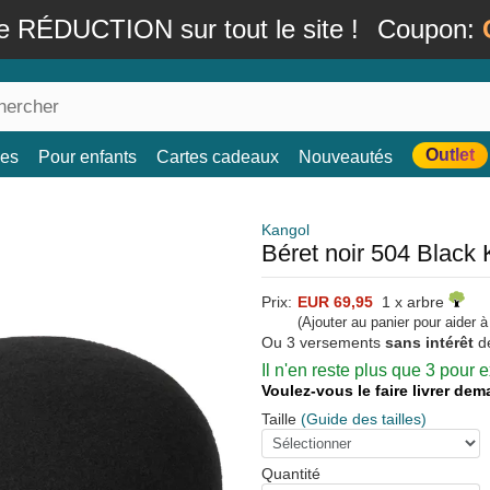
e RÉDUCTION sur tout le site !
Coupon:
Outlet
es
Pour enfants
Cartes cadeaux
Nouveautés
Kangol
Béret noir 504 Black
Prix:
EUR 69,95
1 x arbre
(Ajouter au panier pour aider 
Ou 3 versements
sans intérêt
d
Il n'en reste plus que 3 pour
Voulez-vous le faire livrer de
Taille
(Guide des tailles)
Quantité