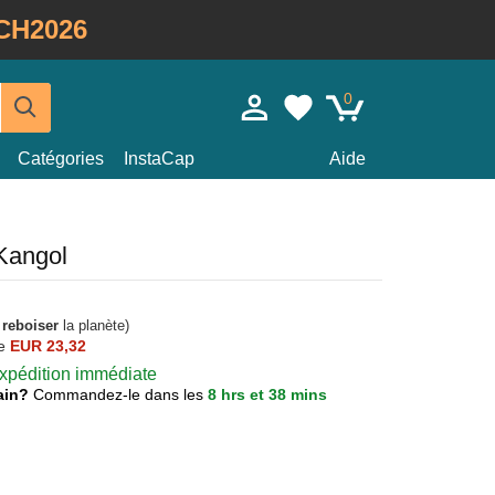
CH2026
0
Catégories
InstaCap
Aide
 Kangol
à
reboiser
la planète)
e
EUR 23,32
 expédition immédiate
main?
Commandez-le dans les
8 hrs et 38 mins