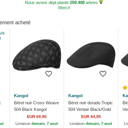
Nous avons déjà planté
259.408
arbres
Merci!
alement acheté
Kangol
Kangol
Ka
t
Béret noir Cross Weave
Béret noir dorado Tropic
Bé
504 Black Kangol
504 Ventair Black/Gold
Ve
de Kangol
EUR 69,95
EUR 64,95
ut
Livraison
demain, 7 aout
Livraison
demain, 7 aout
Li