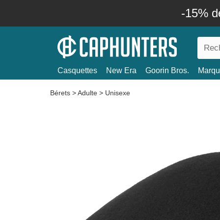
-15% d
Casquettes
New Era
Goorin Bros.
Marqu
Bérets
>
Adulte
>
Unisexe