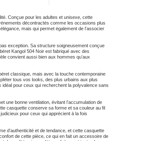
té. Conçue pour les adultes et unisexe, cette
es événements décontractés comme les occasions plus
l'élégance, mais qui permet également de l'associer
t pas exception. Sa structure soigneusement conçue
e béret Kangol 504 Noir est fabriqué avec des
odèle convient aussi bien aux hommes qu'aux
béret classique, mais avec la touche contemporaine
pléter tous vos looks, des plus urbains aux plus
ix idéal pour ceux qui recherchent la polyvalence sans
t une bonne ventilation, évitant l'accumulation de
ette casquette conserve sa forme et sa couleur au fil
judicieux pour ceux qui apprécient à la fois
 d'authenticité et de tendance, et cette casquette
confort de cette pièce, ce qui en fait un accessoire de