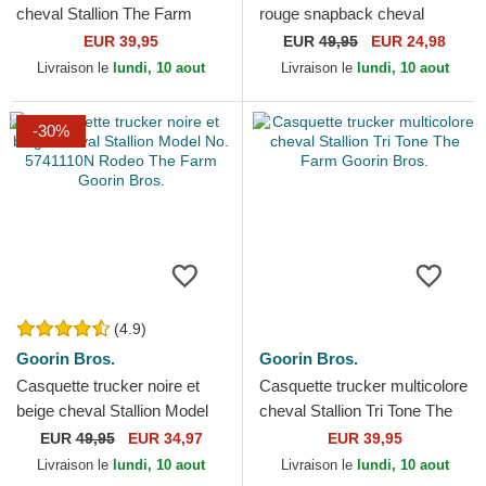
cheval Stallion The Farm
rouge snapback cheval
Goorin Bros.
Stallion Free Rider The Farm
EUR 39,95
EUR
49,95
EUR 24,98
Flats Goorin Bros.
Livraison le
lundi, 10 aout
Livraison le
lundi, 10 aout
-30%
(4.9)
Goorin Bros.
Goorin Bros.
Casquette trucker noire et
Casquette trucker multicolore
beige cheval Stallion Model
cheval Stallion Tri Tone The
No. 5741110N Rodeo The
Farm Goorin Bros.
EUR
49,95
EUR 34,97
EUR 39,95
Farm Goorin Bros.
Livraison le
lundi, 10 aout
Livraison le
lundi, 10 aout