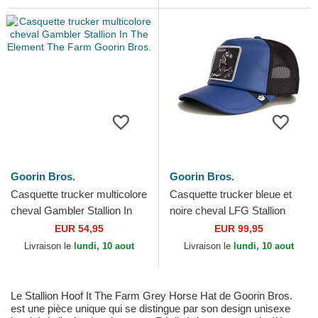
Goorin Bros.
Goorin Bros.
Casquette trucker multicolore
Casquette trucker bleue et
cheval Gambler Stallion In
noire cheval LFG Stallion
The Element The Farm
Pre-Game Seasonal The
EUR 54,95
EUR 99,95
Goorin Bros.
Farm Goorin Bros.
Livraison le
lundi, 10 aout
Livraison le
lundi, 10 aout
Le Stallion Hoof It The Farm Grey Horse Hat de Goorin Bros.
est une pièce unique qui se distingue par son design unisexe