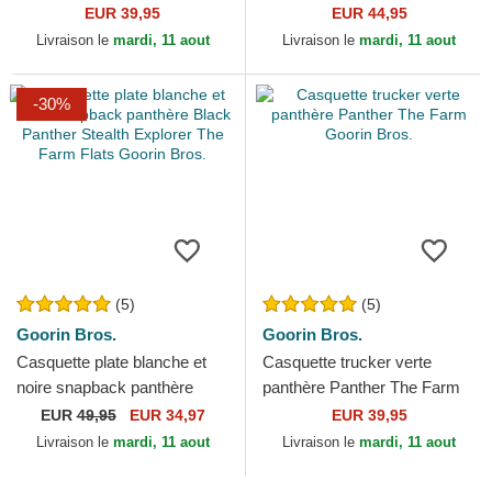
Global Core Denim The Farm
Suede The Farm Goorin
EUR 39,95
EUR 44,95
Goorin Bros.
Bros.
Livraison le
mardi, 11 aout
Livraison le
mardi, 11 aout
-30%
(5)
(5)
Goorin Bros.
Goorin Bros.
Casquette plate blanche et
Casquette trucker verte
noire snapback panthère
panthère Panther The Farm
Black Panther Stealth
Goorin Bros.
EUR
49,95
EUR 34,97
EUR 39,95
Explorer The Farm Flats...
Livraison le
mardi, 11 aout
Livraison le
mardi, 11 aout