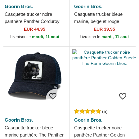
Goorin Bros.
Goorin Bros.
Casquette trucker noire
Casquette trucker bleue
panthère Panther Corduroy
marine, beige et rouge
Camo The Farm Goorin
panthère The Panther The
EUR 44,95
EUR 39,95
Bros.
Farm Goorin Bros.
Livraison le
mardi, 11 aout
Livraison le
mardi, 11 aout
(5)
Goorin Bros.
Goorin Bros.
Casquette trucker bleue
Casquette trucker noire
marine panthère The Panther
panthère Panther Golden