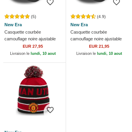
(5)
(4.9)
New Era
New Era
Casquette courbée
Casquette courbée
camouflage noire ajustable
camouflage noire ajustable
avec logo noir 9FORTY
pour enfant avec logo noir
EUR 27,95
EUR 21,95
League Essential New York...
9FORTY League Essential...
Livraison le
lundi, 10 aout
Livraison le
lundi, 10 aout