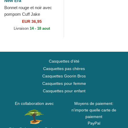
New Era
Bonnet rouge et noir avec
pompom Cuff Jake
Manchester United Football
EUR 36,95
Club Premier League New
Livraison
14 - 18 aout
Era
Casquettes d'été
Casquettes pas chères
Casquettes Goorin Bros
Casquettes pour femme
Casquettes pour enfant
En collaboration avec
Moyens de paiement:
n'importe quelle carte de
paiement
PayPal