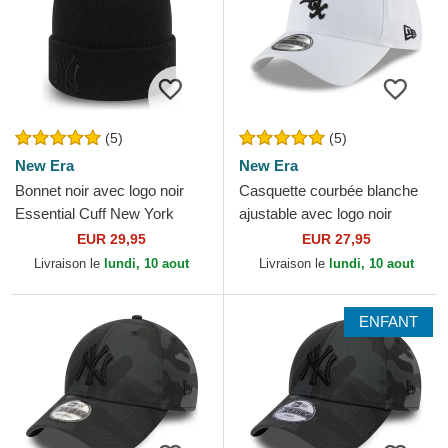
(5)
(5)
New Era
New Era
Bonnet noir avec logo noir
Casquette courbée blanche
Essential Cuff New York
ajustable avec logo noir
Yankees MLB New Era
9TWENTY Core Classic
EUR 29,95
EUR 27,95
Chicago White Sox MLB
Livraison le
lundi, 10 aout
Livraison le
lundi, 10 aout
New...
ENFANT