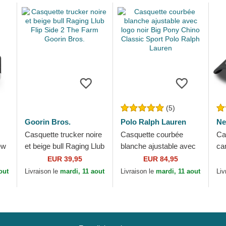
(5)
Goorin Bros.
Polo Ralph Lauren
Ne
Casquette trucker noire
Casquette courbée
Ca
ew
et beige bull Raging Llub
blanche ajustable avec
ca
Flip Side 2 The Farm
logo noir Big Pony
aj
EUR 39,95
EUR 84,95
Goorin Bros.
Chino Classic Sport
9F
out
Livraison le
mardi, 11 aout
Livraison le
mardi, 11 aout
Liv
Polo Ralph Lauren
Es