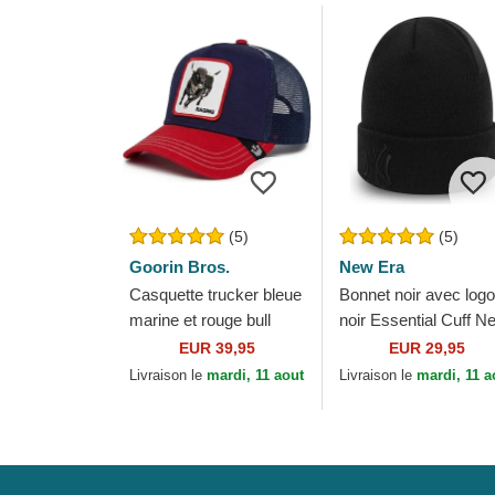
(5)
(5)
Goorin Bros.
New Era
Casquette trucker bleue
Bonnet noir avec logo
marine et rouge bull
noir Essential Cuff N
Raging Bull Fab Farm
York Yankees MLB
EUR 39,95
EUR 29,95
Goorin Bros.
New Era
Livraison le
mardi, 11 aout
Livraison le
mardi, 11 a