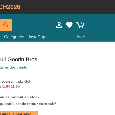
CH2026
0
Catégories
InstaCap
Aide
ull Goorin Bros.
ires des clients
à
reboiser
la planète)
e
EUR 11,65
au ce produit en stock
quand il est de retour en stock?
Faites le moi savoir