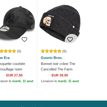
(5)
(5)
w Era
Goorin Bros.
squette courbée
Bonnet noir crâne The
mouflage noire
Cancelled The Farm
ustable avec logo noir
Goorin Bros.
EUR 27,95
EUR 39,95
ORTY League
raison le
mardi, 11 aout
Livraison le
mardi, 11 aout
sential New York...