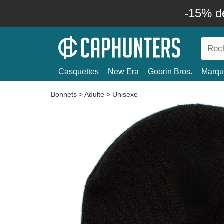
-15% d
Casquettes
New Era
Goorin Bros.
Marqu
Bonnets
>
Adulte
>
Unisexe