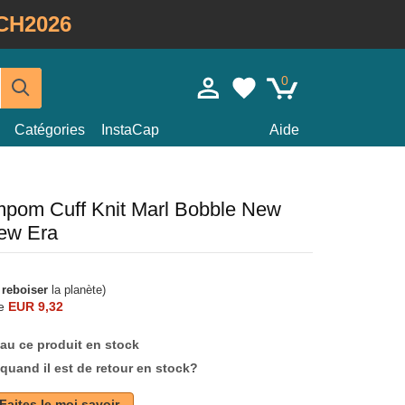
CH2026
0
Catégories
InstaCap
Aide
mpom Cuff Knit Marl Bobble New
ew Era
à
reboiser
la planète)
e
EUR 9,32
au ce produit en stock
quand il est de retour en stock?
Faites le moi savoir