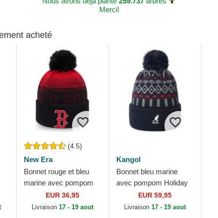
Nous avons déjà planté
259.737
arbres
Merci!
alement acheté
(4.5)
New Era
Kangol
Bonnet rouge et bleu
Bonnet bleu marine
marine avec pompom
avec pompom Holiday
Sport Boston Red Sox
Dk Blue Kangol
EUR 36,95
EUR 59,95
MLB New Era
t
Livraison
17 - 19 aout
Livraison
17 - 19 aout