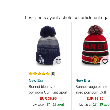
Les clients ayant acheté cet article ont ég
(5)
New Era
New Era
Bonnet bleu avec
Bonnet rouge et noir
pompom Cuff Knit Sport
avec pompom Cuff
Los Angeles Dodgers
Jake Manchester
EUR 36,95
EUR 36,95
MLB New Era
United Football Club
Livraison
17 - 19 aout
Livraison
17 - 19 aou
Premier League New