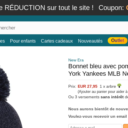
e RÉDUCTION sur tout le site !
Coupon:
Outlet
es
Pour enfants
Cartes cadeaux
Nouveautés
New Era
Bonnet bleu avec po
York Yankees MLB N
Prix:
EUR 27,95
1 x arbre
(Ajouter au panier pour aider 
Ou 3 versements
sans intérêt
d
Nous aurons bientôt de nouve
Voulez-vous recevoir un email 