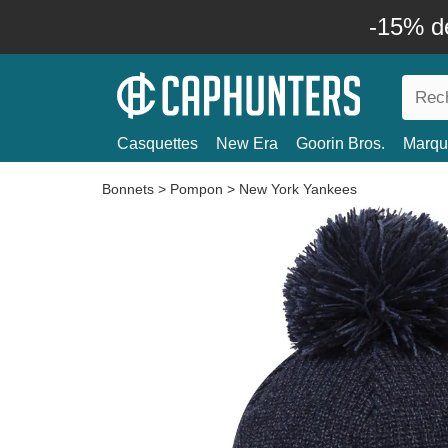
-15% d
Casquettes
New Era
Goorin Bros.
Marqu
Bonnets
>
Pompon
>
New York Yankees