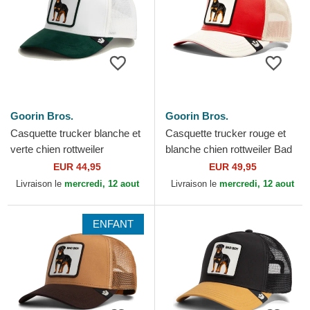
Goorin Bros.
Goorin Bros.
Casquette trucker blanche et
Casquette trucker rouge et
verte chien rottweiler
blanche chien rottweiler Bad
Microsuede Bad Boy The
Shleather Boy The Farm
EUR 44,95
EUR 49,95
Farm Goorin Bros.
Goorin Bros.
Livraison le
mercredi, 12 aout
Livraison le
mercredi, 12 aout
ENFANT