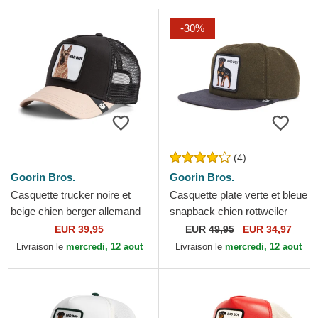
-30%
(4)
Goorin Bros.
Goorin Bros.
Casquette trucker noire et
Casquette plate verte et bleue
beige chien berger allemand
snapback chien rottweiler
The Bad Boy The Farm
Bad Boy Top Dog The Farm
EUR 39,95
EUR
49,95
EUR 34,97
Goorin Bros.
Flats Goorin Bros.
Livraison le
mercredi, 12 aout
Livraison le
mercredi, 12 aout