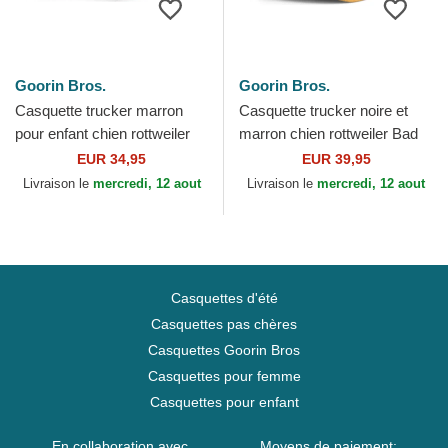
Goorin Bros.
Goorin Bros.
Casquette trucker marron
Casquette trucker noire et
pour enfant chien rottweiler
marron chien rottweiler Bad
Bad Boy Mini The Farm
Boy The Farm Goorin Bros.
EUR 34,95
EUR 39,95
Goorin Bros.
Livraison le
mercredi, 12 aout
Livraison le
mercredi, 12 aout
Casquettes d'été
Casquettes pas chères
Casquettes Goorin Bros
Casquettes pour femme
Casquettes pour enfant
En collaboration avec
Moyens de paiement: