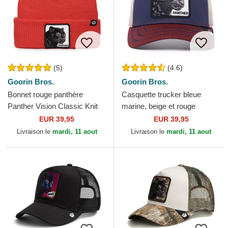
(5)
(4.6)
Goorin Bros.
Goorin Bros.
Bonnet rouge panthère
Casquette trucker bleue
Panther Vision Classic Knit
marine, beige et rouge
The Farm Goorin Bros.
panthère The Panther The
EUR 39,95
EUR 39,95
Farm Goorin Bros.
Livraison le
mardi, 11 aout
Livraison le
mardi, 11 aout