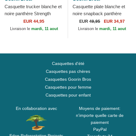
Casquette trucker blanche et
Casquette plate blanche et
noire panthère Strength
noire snapback panthère
Panther Suede The Farm
Black Panther Stealth
EUR 44,95
EUR
49,95
EUR 34,97
Goorin Bros.
Explorer The Farm Flats...
Livraison le
mardi, 11 aout
Livraison le
mardi, 11 aout
Casquettes d'été
Casquettes pas chères
Casquettes Goorin Bros
Casquettes pour femme
Casquettes pour enfant
En collaboration avec
Moyens de paiement:
n'importe quelle carte de
paiement
PayPal
Eden Reforestation Projects