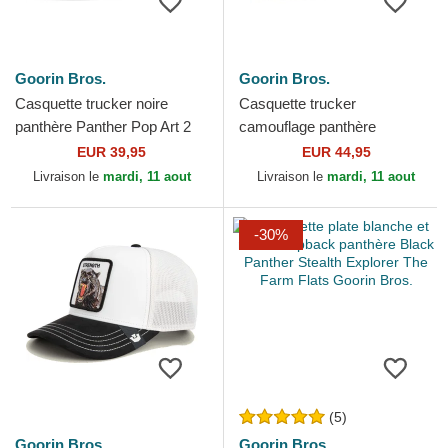
Goorin Bros.
Goorin Bros.
Casquette trucker noire
Casquette trucker
panthère Panther Pop Art 2
camouflage panthère
The Farm Goorin Bros.
Realtree Edge Black Panther
EUR 39,95
EUR 44,95
The Farm Goorin Bros.
Livraison le
mardi, 11 aout
Livraison le
mardi, 11 aout
-30%
(5)
Goorin Bros.
Goorin Bros.