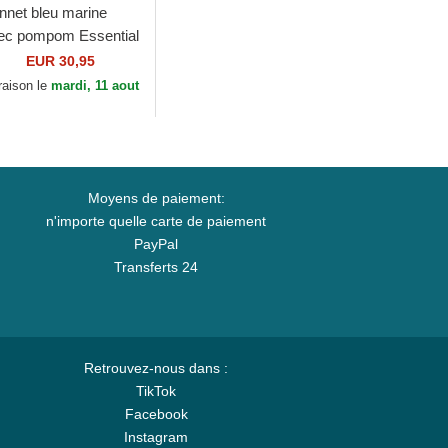
nnet bleu marine
ec pompom Essential
d Bull Racing
EUR 30,95
rmula 1 New Era
raison le
mardi, 11 aout
Moyens de paiement:
n'importe quelle carte de paiement
PayPal
Transferts 24
Retrouvez-nous dans :
TikTok
Facebook
Instagram