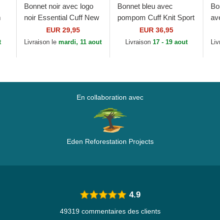
Bonnet noir avec logo
Bonnet bleu avec
Bo
m
noir Essential Cuff New
pompom Cuff Knit Sport
av
x
York Yankees MLB
Los Angeles Dodgers
Re
EUR 29,95
EUR 36,95
New Era
MLB New Era
Fo
t
Livraison le
mardi, 11 aout
Livraison
17 - 19 aout
Liv
En collaboration avec
Eden Reforestation Projects
4.9
49319 commentaires des clients