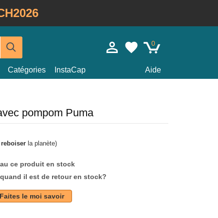
CH2026
0
Catégories
InstaCap
Aide
r avec pompom Puma
à
reboiser
la planète)
au ce produit en stock
quand il est de retour en stock?
Faites le moi savoir