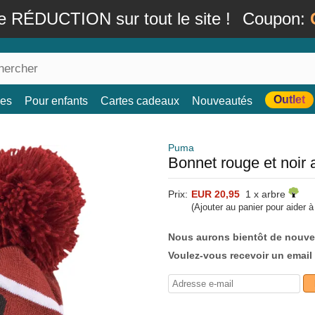
e RÉDUCTION sur tout le site !
Coupon:
Outlet
es
Pour enfants
Cartes cadeaux
Nouveautés
Puma
Bonnet rouge et noi
Prix:
EUR 20,95
1 x arbre
(Ajouter au panier pour aider 
Nous aurons bientôt de nouve
Voulez-vous recevoir un email 