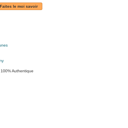
Faites le moi savoir
unes
ny
 100% Authentique