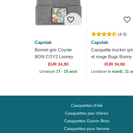
(4.9)
Capslab
Capslab
Bonnet gris Coyote
Casquette trucker gri
BON COY2 Looney
et rouge Bugs Bunny
Tunes Capslab
RIN1 Looney Tunes
EUR 34,90
EUR 34,90
Capslab
Livraison
17 - 19 aout
Livraison le
mardi, 11 a
Casquettes d'été
Casquettes pas chères
Casquettes Goorin Bros
Casquettes pour femme