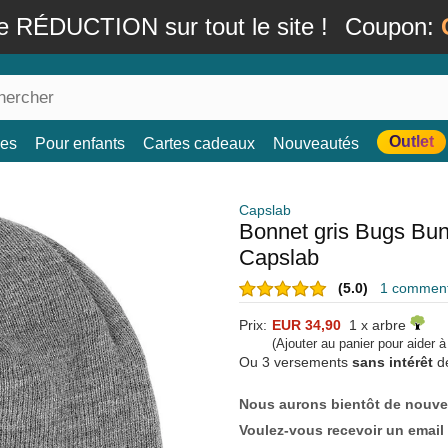
e RÉDUCTION sur tout le site !
Coupon:
Outlet
es
Pour enfants
Cartes cadeaux
Nouveautés
Capslab
Bonnet gris Bugs B
Capslab
(5.0)
1 commenta
Prix:
EUR 34,90
1 x arbre
(Ajouter au panier pour aider 
Ou 3 versements
sans intérêt
d
Nous aurons bientôt de nouve
Voulez-vous recevoir un email 