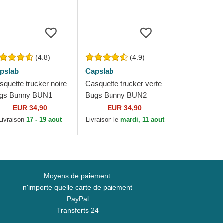
(4.8)
(4.9)
pslab
Capslab
squette trucker noire
Casquette trucker verte
gs Bunny BUN1
Bugs Bunny BUN2
oney Tunes Capslab
Looney Tunes Capslab
EUR 34,90
EUR 34,90
Livraison
17 - 19 aout
Livraison le
mardi, 11 aout
Moyens de paiement:
n'importe quelle carte de paiement
PayPal
Transferts 24