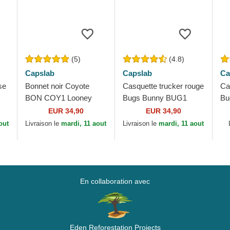
(5)
(4.8)
Capslab
Capslab
Ca
se
Bonnet noir Coyote
Casquette trucker rouge
Ca
BON COY1 Looney
Bugs Bunny BUG1
Bu
Tunes Capslab
Looney Tunes Capslab
Lo
EUR 34,90
EUR 34,90
out
Livraison le
mardi, 11 aout
Livraison le
mardi, 11 aout
En collaboration avec
Eden Reforestation Projects