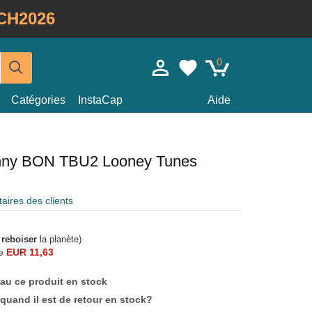
CH2026
0
Catégories
InstaCap
Aide
unny BON TBU2 Looney Tunes
ires des clients
à
reboiser
la planète)
e
EUR 11,63
au ce produit en stock
quand il est de retour en stock?