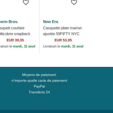
orin Bros.
New Era
squett courbée
Casquette plate marron
lticolore snapback
ajustée 59FIFTY NYC
orin Bros. King Team
Side New York Yankees
EUR 39,95
EUR 53,95
ger Original Recipe
MLB New Era
raison le
mardi, 11 aout
Livraison le
mardi, 11 aout
am Pride The...
Moyens de paiement:
n'importe quelle carte de paiement
PayPal
Transferts 24