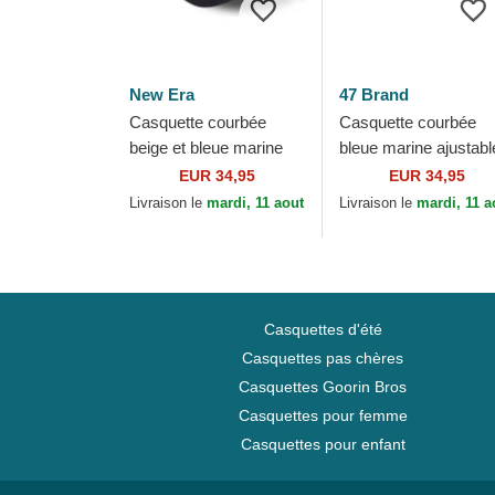
New Era
47 Brand
Casquette courbée
Casquette courbée
beige et bleue marine
bleue marine ajustabl
ajustable avec logo bleu
Clean Up Beach Side
EUR 34,95
EUR 34,95
marine 9FORTY World
New York Yankees
Livraison le
mardi, 11 aout
Livraison le
mardi, 11 a
Series New...
MLB 47 Brand
Casquettes d'été
Casquettes pas chères
Casquettes Goorin Bros
Casquettes pour femme
Casquettes pour enfant