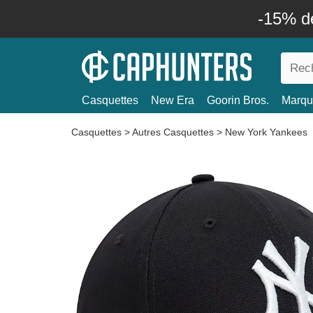
-15% d
Casquettes
New Era
Goorin Bros.
Marqu
Casquettes
>
Autres Casquettes
>
New York Yankees