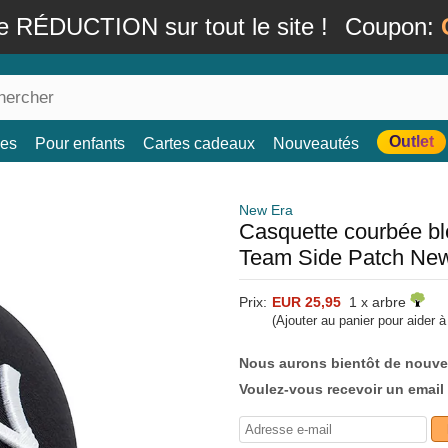
e RÉDUCTION sur tout le site !
Coupon:
Outlet
es
Pour enfants
Cartes cadeaux
Nouveautés
New Era
Casquette courbée b
Team Side Patch Ne
Prix:
EUR 25,95
1 x arbre
(Ajouter au panier pour aider 
Nous aurons bientôt de nouve
Voulez-vous recevoir un email 