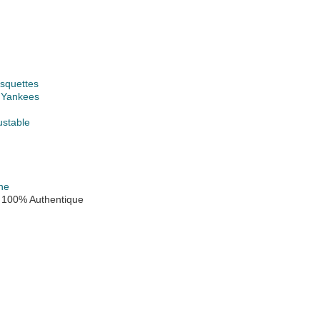
squettes
 Yankees
ustable
ne
 100% Authentique