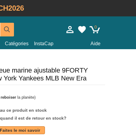
CH2026
0
Catégories
InstaCap
Aide
leue marine ajustable 9FORTY
w York Yankees MLB New Era
à
reboiser
la planète)
au ce produit en stock
quand il est de retour en stock?
Faites le moi savoir