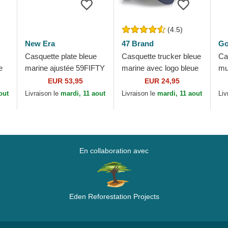
(4.5)
New Era
47 Brand
Go
Casquette plate bleue
Casquette trucker bleue
Ca
e
marine ajustée 59FIFTY
marine avec logo bleue
mu
World Series 2009 Side
marine New York
Go
EUR 53,95
EUR 24,95
Patch New York
Yankees MLB MVP
Ti
out
Livraison le
mardi, 11 aout
Livraison le
mardi, 11 aout
Liv
Yankees MLB...
Branson 47 Brand
Te
En collaboration avec
Eden Reforestation Projects