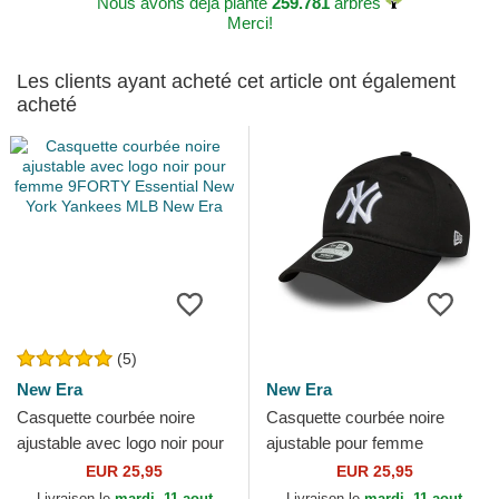
Nous avons déjà planté
259.781
arbres
Merci!
Les clients ayant acheté cet article ont également
acheté
(5)
New Era
New Era
Casquette courbée noire
Casquette courbée noire
ajustable avec logo noir pour
ajustable pour femme
femme 9FORTY Essential
9TWENTY League Essential
EUR 25,95
EUR 25,95
New York Yankees MLB...
New York Yankees MLB New
Livraison le
mardi, 11 aout
Livraison le
mardi, 11 aout