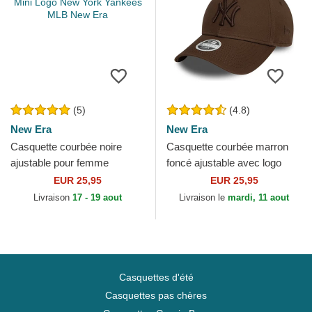
(5)
(4.8)
New Era
New Era
Casquette courbée noire
Casquette courbée marron
ajustable pour femme
foncé ajustable avec logo
9FORTY Mini Logo New
marron foncé pour femme
EUR 25,95
EUR 25,95
York Yankees MLB New Era
9FORTY League...
Livraison
17 - 19 aout
Livraison le
mardi, 11 aout
Casquettes d'été
Casquettes pas chères