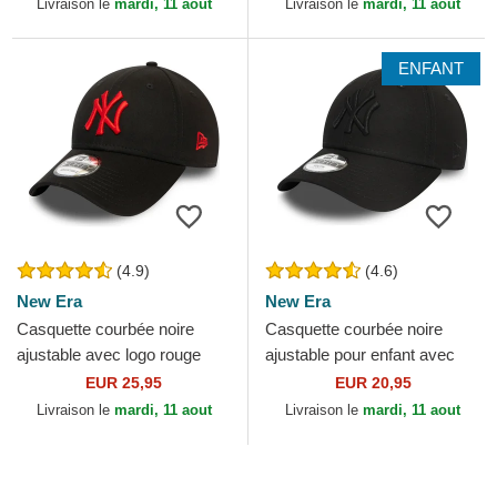
Livraison le
mardi, 11 aout
Livraison le
mardi, 11 aout
ENFANT
(4.9)
(4.6)
New Era
New Era
Casquette courbée noire
Casquette courbée noire
ajustable avec logo rouge
ajustable pour enfant avec
9FORTY League Essential
logo noir 9FORTY League
EUR 25,95
EUR 20,95
New York Yankees MLB...
Essential New York...
Livraison le
mardi, 11 aout
Livraison le
mardi, 11 aout