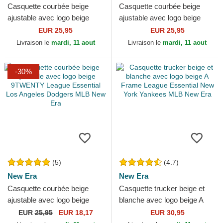
Casquette courbée beige
Casquette courbée beige
ajustable avec logo beige
ajustable avec logo beige
9FORTY League Essential
9FORTY League Essential
EUR 25,95
EUR 25,95
New York Yankees MLB...
Poly New York Yankees...
Livraison le
mardi, 11 aout
Livraison le
mardi, 11 aout
-30%
(5)
(4.7)
New Era
New Era
Casquette courbée beige
Casquette trucker beige et
ajustable avec logo beige
blanche avec logo beige A
9TWENTY League Essential
Frame League Essential New
EUR
25,95
EUR 18,17
EUR 30,95
Los Angeles Dodgers...
York Yankees MLB...