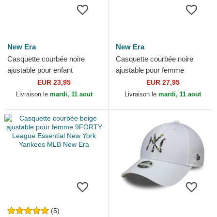
New Era
New Era
Casquette courbée noire
Casquette courbée noire
ajustable pour enfant
ajustable pour femme
9FORTY Space All Over
9FORTY Floral Script New
EUR 23,95
EUR 27,95
Print New Era
York Yankees MLB New Era
Livraison le
mardi, 11 aout
Livraison le
mardi, 11 aout
(5)