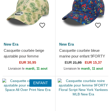
New Era
New Era
Casquette courbée beige
Casquette courbée bleue
ajustable pour femme
marine pour enfant 9FORTY
9TWENTY All Over Print
All Over Print Superman DC
EUR 30,95
EUR
21,95
EUR 15,37
Tropical New York Yankees
Comics New Era
Livraison le
mardi, 11 aout
Livraison le
mardi, 11 aout
MLB...
ENFANT