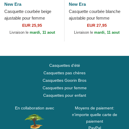
New Era
New Era
Casquette courbée beige
Casquette courbée blanche
ajustable pour femme
ajustable pour femme
9FORTY League Essential
9FORTY Floral Infill New
EUR 25,95
EUR 27,95
New York Yankees MLB
York Yankees MLB New Era
Livraison le
mardi, 11 aout
Livraison le
mardi, 11 aout
New Era
Casquettes d'été
Casquettes pas chères
Casquettes Goorin Bros
Casquettes pour femme
Casquettes pour enfant
En collaboration avec
Moyens de paiement:
n'importe quelle carte de
paiement
PayPal