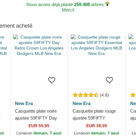
Nous avons déjà planté
259.408
arbres
Merci!
alement acheté
(4.8)
New Era
New Era
Ne
Casquette plate noire
Casquette plate rouge
Ca
r
ajustée 59FIFTY Day
ajustée 59FIFTY
aj
Retro Crown Los
Essential Los Angeles
Es
EUR 55,95
EUR 38,95
s
Angeles Dodgers MLB
Dodgers MLB New Era
Do
ut
Livraison
demain, 7 aout
Livraison
demain, 7 aout
Li