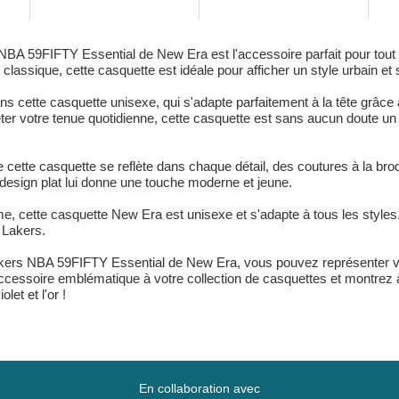
New Era
NBA 59FIFTY Essential de New Era est l'accessoire parfait pour tout
classique, cette casquette est idéale pour afficher un style urbain et sp
s cette casquette unisexe, qui s'adapte parfaitement à la tête grâce 
 votre tenue quotidienne, cette casquette est sans aucun doute un e
de cette casquette se reflète dans chaque détail, des coutures à la br
e design plat lui donne une touche moderne et jeune.
ette casquette New Era est unisexe et s'adapte à tous les styles. 
 Lakers.
kers NBA 59FIFTY Essential de New Era, vous pouvez représenter votr
cessoire emblématique à votre collection de casquettes et montrez à
let et l'or !
En collaboration avec