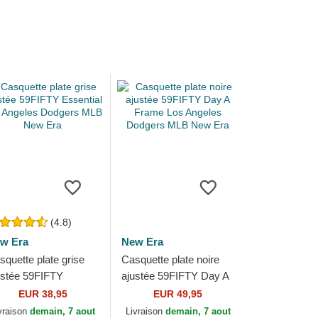
(4.8)
w Era
New Era
squette plate grise
Casquette plate noire
ustée 59FIFTY
ajustée 59FIFTY Day A
sential Los Angeles
Frame Los Angeles
EUR 38,95
EUR 49,95
dgers MLB New Era
Dodgers MLB New Era
vraison
demain, 7 aout
Livraison
demain, 7 aout