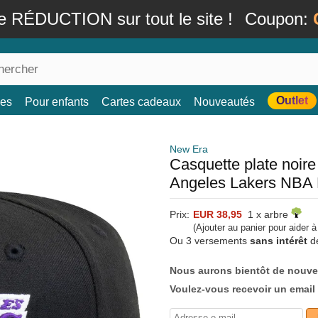
e RÉDUCTION sur tout le site !
Coupon:
Outlet
es
Pour enfants
Cartes cadeaux
Nouveautés
New Era
Casquette plate noir
Angeles Lakers NBA
Prix:
EUR 38,95
1 x arbre
(Ajouter au panier pour aider 
Ou 3 versements
sans intérêt
d
Nous aurons bientôt de nouve
Voulez-vous recevoir un email 