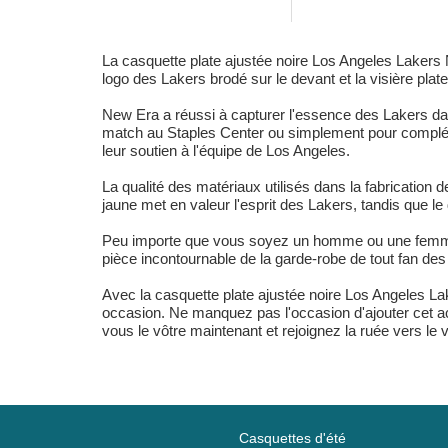
Dodgers MLB New...
La casquette plate ajustée noire Los Angeles Lakers 
logo des Lakers brodé sur le devant et la visière plate 
New Era a réussi à capturer l'essence des Lakers dan
match au Staples Center ou simplement pour compléter
leur soutien à l'équipe de Los Angeles.
La qualité des matériaux utilisés dans la fabrication 
jaune met en valeur l'esprit des Lakers, tandis que l
Peu importe que vous soyez un homme ou une femme, c
pièce incontournable de la garde-robe de tout fan des
Avec la casquette plate ajustée noire Los Angeles La
occasion. Ne manquez pas l'occasion d'ajouter cet ac
vous le vôtre maintenant et rejoignez la ruée vers le vio
Casquettes d'été