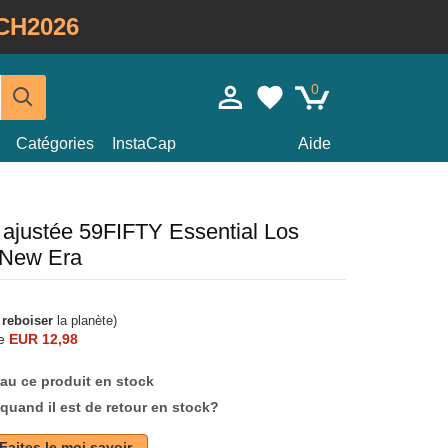
CH2026
0
Catégories
InstaCap
Aide
e ajustée 59FIFTY Essential Los
 New Era
à
reboiser
la planète)
e
EUR 12,98
au ce produit en stock
quand il est de retour en stock?
Faites le moi savoir