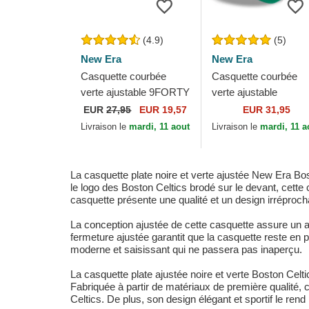
(4.9)
(5)
New Era
New Era
Casquette courbée
Casquette courbée
verte ajustable 9FORTY
verte ajustable
The League Boston
9TWENTY Draft Editi
EUR
27,95
EUR 19,57
EUR 31,95
Celtics NBA New Era
2023 Boston Celtics
Livraison le
mardi, 11 aout
Livraison le
mardi, 11 a
NBA New Era
La casquette plate noire et verte ajustée New Era Bo
le logo des Boston Celtics brodé sur le devant, cette 
casquette présente une qualité et un design irréprocha
La conception ajustée de cette casquette assure un aju
fermeture ajustée garantit que la casquette reste en 
moderne et saisissant qui ne passera pas inaperçu.
La casquette plate ajustée noire et verte Boston Ce
Fabriquée à partir de matériaux de première qualité, c
Celtics. De plus, son design élégant et sportif le ren