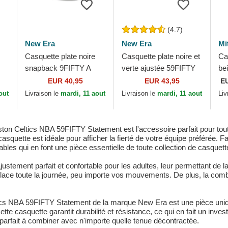
(4.7)
New Era
New Era
Mi
Casquette plate noire
Casquette plate noire et
Ca
snapback 9FIFTY A
verte ajustée 59FIFTY
be
on
Frame Ring Boston
Classic Memphis
Th
EUR 40,95
EUR 43,95
E
Celtics NBA New Era
Grizzlies NBA New Era
Ce
out
Livraison le
mardi, 11 aout
Livraison le
mardi, 11 aout
Liv
Ne
ston Celtics NBA 59FIFTY Statement est l'accessoire parfait pour to
casquette est idéale pour afficher la fierté de votre équipe préférée.
bles qui en font une pièce essentielle de toute collection de casquett
stement parfait et confortable pour les adultes, leur permettant de la
place toute la journée, peu importe vos mouvements. De plus, la combi
ltics NBA 59FIFTY Statement de la marque New Era est une pièce uniqu
ette casquette garantit durabilité et résistance, ce qui en fait un inv
d parfait à combiner avec n'importe quelle tenue décontractée.