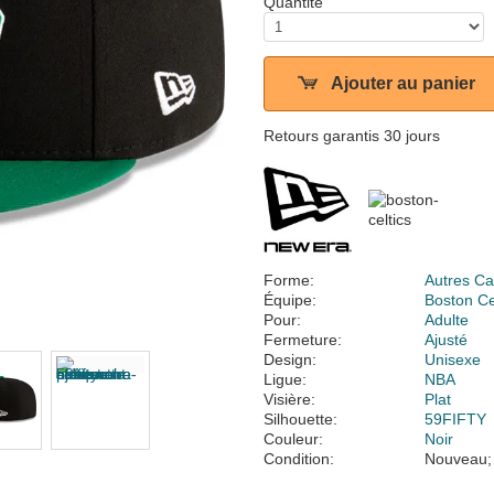
Quantité
Ajouter au panier
Retours garantis 30 jours
Forme:
Autres Ca
Équipe:
Boston Ce
Pour:
Adulte
Fermeture:
Ajusté
Design:
Unisexe
Ligue:
NBA
Visière:
Plat
Silhouette:
59FIFTY
Couleur:
Noir
Condition:
Nouveau;