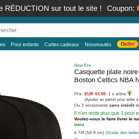
e RÉDUCTION sur tout le site !
Coupon:
Outlet
es
Pour enfants
Cartes cadeaux
Nouveautés
New Era
Casquette plate noire
Boston Celtics NBA 
Prix:
EUR 43,95
1 x arbre
(Ajouter au panier pour aider 
Ou 3 versements
sans intérêt
d
Il n'en reste plus que 1 pour
Voulez-vous le faire livrer le 
mins
6 7/8 (54.9 cm)
(Guide des taille