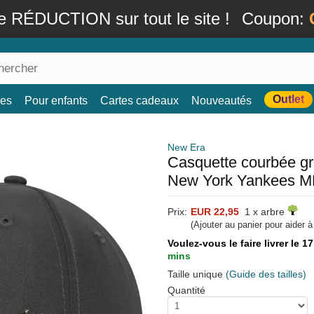
e RÉDUCTION sur tout le site !
Coupon:
Outlet
es
Pour enfants
Cartes cadeaux
Nouveautés
New Era
Casquette courbée gr
New York Yankees M
Prix:
EUR 22,95
1 x arbre
(Ajouter au panier pour aider 
Voulez-vous le faire livrer le 1
mins
Taille unique
(Guide des tailles)
Quantité