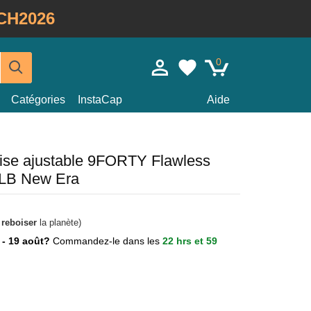
CH2026
0
Catégories
InstaCap
Aide
ise ajustable 9FORTY Flawless
LB New Era
à
reboiser
la planète)
7 - 19 août?
Commandez-le dans les
22 hrs et 59