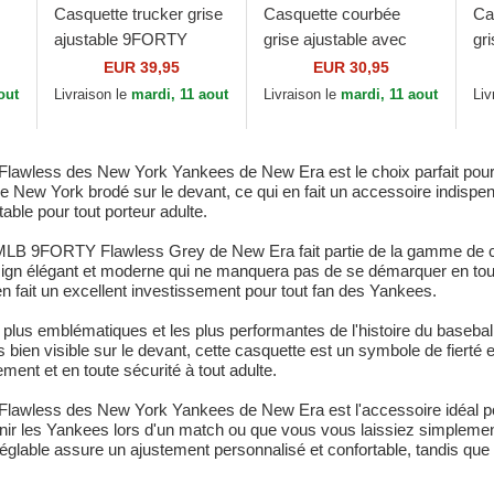
Casquette trucker grise
Casquette courbée
Ca
ajustable 9FORTY
grise ajustable avec
gr
Flawless New York
logo grise 9FORTY
lo
EUR 39,95
EUR 30,95
Yankees MLB New Era
Diamond Era New York
9F
out
Livraison le
mardi, 11 aout
Livraison le
mardi, 11 aout
Liv
Yankees MLB New Era
Yo
lawless des New York Yankees de New Era est le choix parfait pour 
 New York brodé sur le devant, ce qui en fait un accessoire indispens
able pour tout porteur adulte.
 MLB 9FORTY Flawless Grey de New Era fait partie de la gamme de 
design élégant et moderne qui ne manquera pas de se démarquer en tout
i en fait un excellent investissement pour tout fan des Yankees.
lus emblématiques et les plus performantes de l'histoire du baseball
 bien visible sur le devant, cette casquette est un symbole de fierté e
ment et en toute sécurité à tout adulte.
lawless des New York Yankees de New Era est l'accessoire idéal po
ir les Yankees lors d'un match ou que vous vous laissiez simplement 
 réglable assure un ajustement personnalisé et confortable, tandis qu