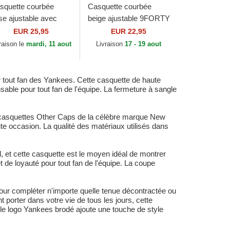
squette courbée
Casquette courbée
ise ajustable avec
beige ajustable 9FORTY
go grise pour femme
Flawless New York
EUR 25,95
EUR 22,95
ORTY Tonal New
Yankees MLB New Era
raison le
mardi, 11 aout
Livraison
17 - 19 aout
rk Yankees MLB...
tout fan des Yankees. Cette casquette de haute
able pour tout fan de l'équipe. La fermeture à sangle
casquettes Other Caps de la célèbre marque New
e occasion. La qualité des matériaux utilisés dans
, et cette casquette est le moyen idéal de montrer
t de loyauté pour tout fan de l'équipe. La coupe
ur compléter n'importe quelle tenue décontractée ou
porter dans votre vie de tous les jours, cette
e le logo Yankees brodé ajoute une touche de style