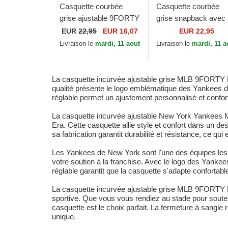
Casquette courbée
Casquette courbée
grise ajustable 9FORTY
grise snapback avec
Flawless Logo New
logo grise 9FORTY
EUR
22,95
EUR 16,07
EUR 22,95
York Yankees MLB
Mesh Flawless New
Livraison le
mardi, 11 aout
Livraison le
mardi, 11 a
New Era
York Yankees MLB
New Era
La casquette incurvée ajustable grise MLB 9FORTY F
qualité présente le logo emblématique des Yankees de
réglable permet un ajustement personnalisé et confort
La casquette incurvée ajustable New York Yankees
Era. Cette casquette allie style et confort dans un 
sa fabrication garantit durabilité et résistance, ce qu
Les Yankees de New York sont l'une des équipes les p
votre soutien à la franchise. Avec le logo des Yankees
réglable garantit que la casquette s'adapte confortable
La casquette incurvée ajustable grise MLB 9FORTY F
sportive. Que vous vous rendiez au stade pour souten
casquette est le choix parfait. La fermeture à sangle
unique.