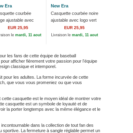
w Era
New Era
squette courbée
Casquette courbée noire
ige ajustable avec
ajustable avec logo vert
go noir 9FORTY Team
9FORTY Outline New
EUR 25,95
EUR 25,95
tline New York
York Yankees MLB New
raison le
mardi, 11 aout
Livraison le
mardi, 11 aout
nkees MLB New Era
Era
r les fans de cette équipe de baseball
pour afficher fièrement votre passion pour l'équipe
esign classique et intemporel.
ait pour les adultes. La forme incurvée de cette
match, que vous vous promeniez ou que vous
t cette casquette est le moyen idéal de montrer votre
tte casquette est un symbole de loyauté et de
uvoir la porter longtemps avec la même élégance et le
contournable dans la collection de tout fan des
u sportive. La fermeture à sangle réglable permet un