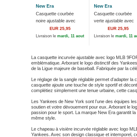
New Era
New Era
Casquette courbée
Casquette courbée
noire ajustable avec
verte ajustable avec
logo noir 9FORTY Pop
logo vert 9FORTY
EUR 25,95
EUR 25,95
Outline New York
Outline New York
Livraison le
mardi, 11 aout
Livraison le
mardi, 11 a
Yankees MLB New Era
Yankees MLB New E
La casquette incurvée ajustable avec logo MLB 9FORT
emblématique. Arborant le logo distinctif des Yankees
de la Ligue majeure de baseball. Fabriquée par la cél
Le réglage de la sangle réglable permet d'adapter la c
casquette ajoute une touche de style sportif et déco
complétiez simplement une tenue urbaine, cette casqu
Les Yankees de New York sont l'une des équipes les pl
soutien et votre dévouement pour eux. Arborant le lo
passion pour le sport. La marque New Era garantit la 
même style.
Le chapeau à visière incurvée réglable avec logo M
Yankees. Avec son design classique et intemporel, ce