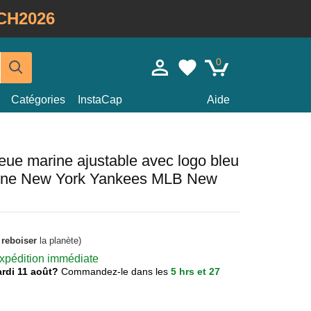
CH2026
0
Catégories
InstaCap
Aide
eue marine ajustable avec logo bleu
ine New York Yankees MLB New
à
reboiser
la planète)
 expédition immédiate
mardi 11 août?
Commandez-le dans les
5 hrs et 27