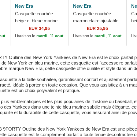
New Era
New Era
Ne
Casquette courbée
Casquette courbée
Ca
beige et bleue marine
marron claire ajustable
be
ajustable avec logo bleu
avec logo marron
lo
EUR 34,95
EUR 25,95
marine 9FORTY World
9FORTY Outline New
Ou
out
Livraison le
mardi, 11 aout
Livraison le
mardi, 11 aout
Liv
ra
Series New...
York Yankees MLB...
Ya
Y Outline des New York Yankees de New Era est le choix parfait pou
 de New York en bleu marine, cette casquette est l'accessoire parfait 
èbre marque New Era, cette casquette offre qualité et style dans un d
asquette à la taille souhaitée, garantissant confort et ajustement parf
ntracté, idéale à porter en toute occasion. Que vous assistiez à un 
ette est un choix polyvalent et pratique.
us emblématiques et les plus populaires de l'histoire du baseball, e
go des Yankees dans une teinte bleu marine subtile mais élégante, ce
qualité et la durabilité de cette casquette, vous assurant ainsi de po
LB 9FORTY Outline des New York Yankees de New Era est une pièce in
tte casquette est le complément parfait à toute tenue décontractée o