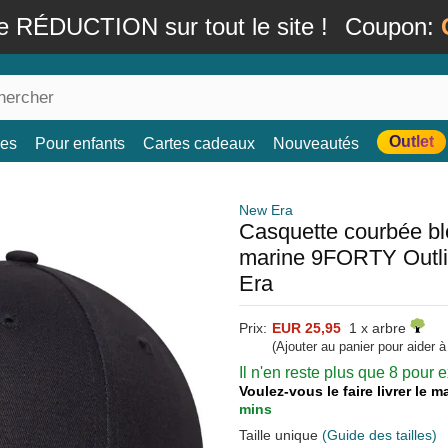
e RÉDUCTION sur tout le site !
Coupon:
Outlet
es
Pour enfants
Cartes cadeaux
Nouveautés
New Era
Casquette courbée bl
marine 9FORTY Outl
Era
Prix:
EUR 25,95
1 x arbre
(Ajouter au panier pour aider 
Il n'en reste plus que 8 pour
Voulez-vous le faire livrer le 
mins
Taille unique
(Guide des tailles)