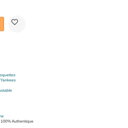
squettes
 Yankees
ustable
ne
 100% Authentique